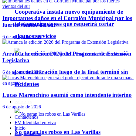
Cooperativa instala nuevo equipamiento de
Importantes daños en el Corralón Municipal por los
telecomunicaciones que requerirá cortar
fuertes vientos del sur
algunos servicios
6 de agosto de 2026
Arranca la edición 2026 del Programa de Extensión
Legislativa
La concentración luego de la final terminó sin
6 de agosto de 2026
incidentes
Lucas Marenchino asumió como intendente interino
Policiales
6 de agosto de 2026
Contáctenos
FM Identidad en vivo
Inicio
No paran los robos en Las Varillas
Programación