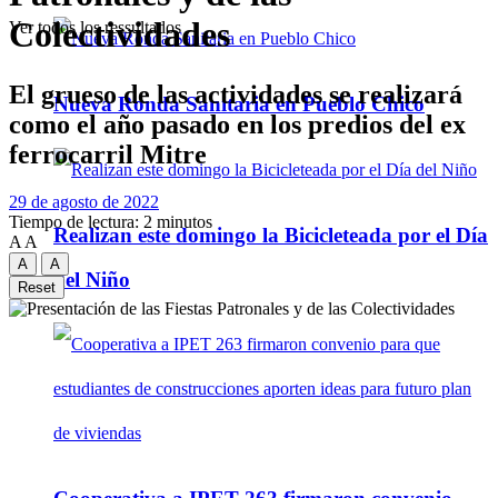
Colectividades
Ver todos los ressultados
El grueso de las actividades se realizará
Nueva Ronda Sanitaria en Pueblo Chico
como el año pasado en los predios del ex
ferrocarril Mitre
29 de agosto de 2022
Tiempo de lectura: 2 minutos
Realizan este domingo la Bicicleteada por el Día
A
A
A
A
del Niño
Reset