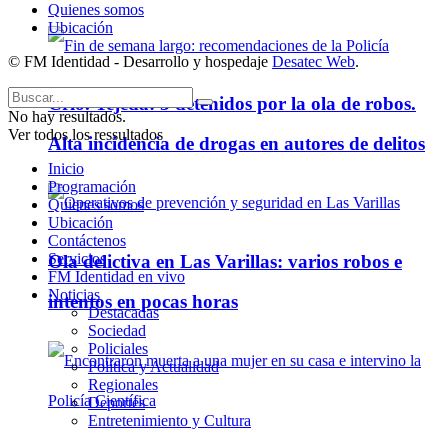
Quienes somos
Ubicación
© FM Identidad - Desarrollo y hospedaje
Desatec Web
.
Crio. Tejeda: 3 detenidos por la ola de robos.
No hay resultados.
Ver todos los ressultados
Alta incidencia de drogas en autores de delitos
Inicio
Programación
Quienes somos
Ubicación
Contáctenos
Servicios
Ola delictiva en Las Varillas: varios robos e
FM Identidad en vivo
Noticias
intentos en pocas horas
Destacadas
Sociedad
Policiales
Política y Actualidad
Regionales
Deportes
Entretenimiento y Cultura