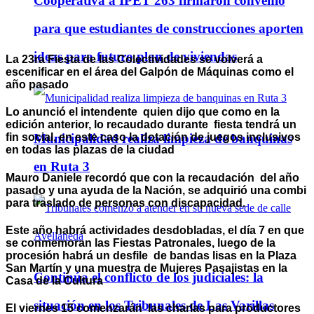
Cooperativa a IPET 263 firmaron convenio
para que estudiantes de construcciones aporten
ideas para futuro plan de viviendas
La 23ra Fiesta de las Colectividades se volverá a
escenificar en el área del Galpón de Máquinas como el
año pasado
Lo anunció el intendente quien dijo que como en la
edición anterior, lo recaudado durante fiesta tendrá un
fin social, en este caso la dotación de juegos inclusivos
Municipalidad realiza limpieza de banquinas
en todas las plazas de la ciudad
en Ruta 3
Mauro Daniele
recordó que con la recaudación del año
pasado y una ayuda de la Nación, se adquirió una combi
para traslado de personas con discapacidad.
Este año habrá actividades desdobladas, el día 7 en que
se conmemoran las Fiestas Patronales, luego de la
procesión habrá un desfile de bandas lisas en la Plaza
San Martín y una muestra de Mujeres Pasajistas en la
Continúa el conflicto de los judiciales: la
Casa de la Cultura
situación en los Tribunales de Las Varillas
El viernes 15 comenzarán las charlas para productores