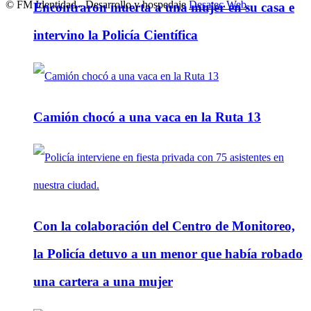
© FM Identidad - Desarrollo y hospedaje
Desatec Web
.
Encontraron muerta a una mujer en su casa e
intervino la Policía Científica
Camión chocó a una vaca en la Ruta 13
Con la colaboración del Centro de Monitoreo,
la Policía detuvo a un menor que había robado
una cartera a una mujer