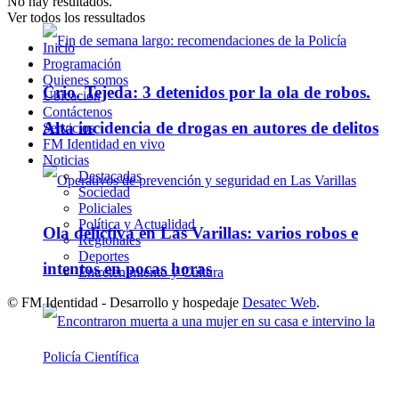
No hay resultados.
Ver todos los ressultados
Inicio
Programación
Quienes somos
Crio. Tejeda: 3 detenidos por la ola de robos.
Ubicación
Contáctenos
Alta incidencia de drogas en autores de delitos
Servicios
FM Identidad en vivo
Noticias
Destacadas
Sociedad
Policiales
Política y Actualidad
Ola delictiva en Las Varillas: varios robos e
Regionales
Deportes
intentos en pocas horas
Entretenimiento y Cultura
© FM Identidad - Desarrollo y hospedaje
Desatec Web
.