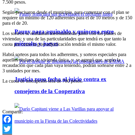
7.500 pesos.
Según precisaron desde el municipio, para comenzar con el plan se
requiere un mínimo de 120 adherentes para el de 10 metros y de 150
para el de 20.
Pauny paga aguinaldo y quincena entre
Los sorteos se realizarán mensualmente junto con los planes de
viviendas; y una de las particularidades que tendrá es que tanto la
miércoles y jueves
cuota pre como la post-adjudicación tendrán el mismo valor.
Habrá sorteos para todos los adherentes, y sorteos especiales para
aquellos titulares de vivienda única, y se agregó que, según la
recaudación que cada plan vaya teniendo, podrán sortearse entre 2 a
3 unidades por mes.
Justicia puso fecha al juicio contra ex
La cuota de inscripción será de 700 pesos.
consejeros de la Cooperativa
Compartir:
Facebook