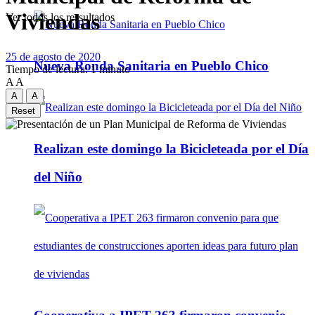
Viviendas
Ver todos los ressultados
25 de agosto de 2020
Nueva Ronda Sanitaria en Pueblo Chico
Tiempo de lectura: 1 minuto
A
A
A
A
Reset
Realizan este domingo la Bicicleteada por el Día
del Niño