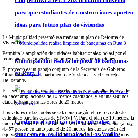
Cooperativa a IPET 263 firmaron convenio
para que estudiantes de construcciones aporten
ideas para futuro plan de viviendas
La Municipalidad presentó esa mañana un plan de Reforma de
Viviendas.
Permitirá la ampliación de unidades habitacionales; no así por el
momento para comercios, galpones u otras construcciones.
Municipalidad realiza limpieza de banquinas
El proyecto es un trabajo conjunto de la Secretaría de Gobierno,
en Ruta 3
Obras Públicas, el departamento de Viviendas y el Concejo
Deliberante.
Esta semana comienzan las inscripciones para aquellos interesados
en hacer ampliaciones de 10 metros cuadrados; y en una segunda
etapa lo harán para las obras de 20 metros.
Los valores de las cuotas se calcularan según el metro cuadrado
estipulado para las casas de SIVAVI V. Para el plan de 10 metros, la
Continúa el conflicto de los judiciales: la
cuota inicial será del equivalente a 20 centímetros cuadrados (a hoy,
4.457 pesos); en tanto para el de 20 metros, las cuotas serán del
situación en los Tribunales de Las Varillas
equivalente a 33 metros cuadrados; siendo en este momento unos