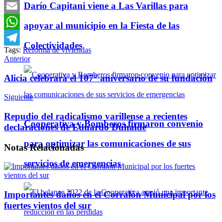
Darío Capitani viene a Las Varillas para
Twitter
Email
apoyar al municipio en la Fiesta de las
WhatsApp
Colectividades
Tags:
Reforma de viviendas
Telegram
Anterior
Alicia celebrará el 107° aniversario de su fundación
Siguiente
Repudio del radicalismo varillense a recientes
Cooperativa y Bomberos firmaron convenio
declaraciones de Eduardo Duhalde
para optimizar las comunicaciones de sus
Notas
Relacionadas
servicios de emergencias
Importantes daños en el Corralón Municipal por los
fuertes vientos del sur