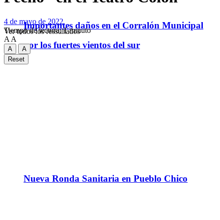
4 de mayo de 2022
Importantes daños en el Corralón Municipal
Tiempo de lectura: 1 minuto
Ver todos los ressultados
A
A
por los fuertes vientos del sur
A
A
Reset
Nueva Ronda Sanitaria en Pueblo Chico