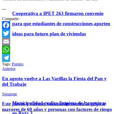
—
Cooperativa a IPET 263 firmaron convenio
Compartir:
para que estudiantes de construcciones aporten
ideas para futuro plan de viviendas
Facebook
Twitter
Email
WhatsApp
Tags:
Pomiro
Telegram
Anterior
En agosto vuelve a Las Varillas la Fiesta del Pan y
del Trabajo
Siguiente
Municipalidad realiza limpieza de banquinas
Este jueves y viermes vacunarán contra la gripe a
mayores de 60 años y personas con factores de riesgo
en Ruta 3