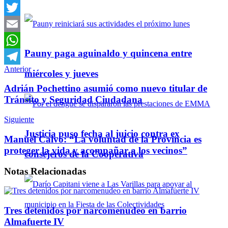
Facebook
Twitter
Email
Pauny paga aguinaldo y quincena entre
WhatsApp
Anterior
Telegram
miércoles y jueves
Adrián Pochettino asumió como nuevo titular de
Tránsito y Seguridad Ciudadana
Siguiente
Justicia puso fecha al juicio contra ex
Manuel Calvo: “La voluntad de la Provincia es
proteger la vida y acompañar a los vecinos”
consejeros de la Cooperativa
Notas
Relacionadas
Tres detenidos por narcomenudeo en barrio
Almafuerte IV