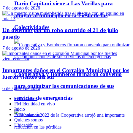
Darío Capitani viene a Las Varillas para
7 de agosto de 2026
apoyar al municipio en la Fiesta de las
Colectividades
Un detenido por un robo ocurrido el 21 de julio
pasado
7 de agosto de 2026
Importantes daños en el Corralón Municipal por los
Cooperativa y Bomberos firmaron convenio
fuertes vientos del sur
para optimizar las comunicaciones de sus
6 de agosto de 2026
servicios de emergencias
Contáctenos
FM Identidad en vivo
Inicio
Programación
Quienes somos
Ubicación