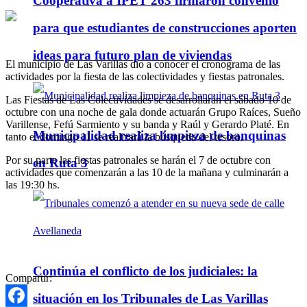
Cooperativa a IPET 263 firmaron convenio
para que estudiantes de construcciones aporten
ideas para futuro plan de viviendas
El municipio de Las Varillas dio a conocer el cronograma de las
actividades por la fiesta de las colectividades y fiestas patronales.
Las Fiestas de Las Colectividades se desarrollarán el sábado 10 de
octubre con una noche de gala donde actuarán Grupo Raíces, Sueño
Varillense, Fefú Sarmiento y su banda y Raúl y Gerardo Platé. En
Municipalidad realiza limpieza de banquinas
tanto el domingo 11 se realizará la búsqueda del tesoro.
Por su parte las fiestas patronales se harán el 7 de octubre con
en Ruta 3
actividades que comenzarán a las 10 de la mañana y culminarán a
las 19:30 hs.
Continúa el conflicto de los judiciales: la
Compartir:
situación en los Tribunales de Las Varillas