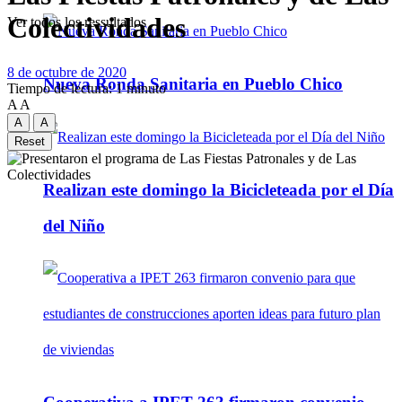
Colectividades
Ver todos los ressultados
8 de octubre de 2020
Nueva Ronda Sanitaria en Pueblo Chico
Tiempo de lectura: 1 minuto
A
A
A
A
Reset
Realizan este domingo la Bicicleteada por el Día
del Niño