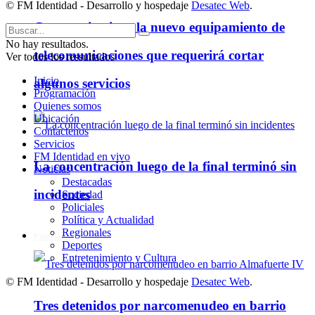
© FM Identidad - Desarrollo y hospedaje
Desatec Web
.
Cooperativa instala nuevo equipamiento de
No hay resultados.
telecomunicaciones que requerirá cortar
Ver todos los ressultados
Inicio
algunos servicios
Programación
Quienes somos
Ubicación
Contáctenos
Servicios
FM Identidad en vivo
La concentración luego de la final terminó sin
Noticias
Destacadas
incidentes
Sociedad
Policiales
Política y Actualidad
Regionales
Policiales
Deportes
Entretenimiento y Cultura
© FM Identidad - Desarrollo y hospedaje
Desatec Web
.
Tres detenidos por narcomenudeo en barrio