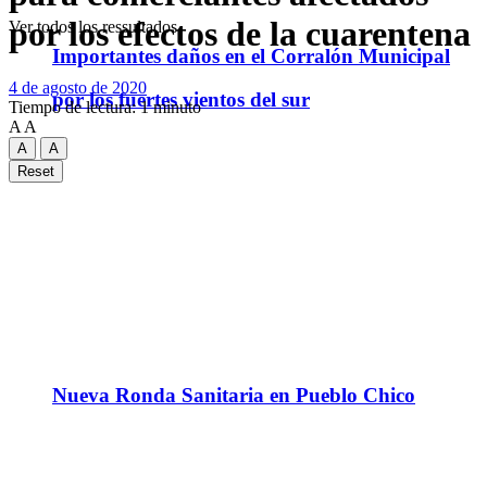
por los efectos de la cuarentena
Ver todos los ressultados
Importantes daños en el Corralón Municipal
4 de agosto de 2020
por los fuertes vientos del sur
Tiempo de lectura: 1 minuto
A
A
A
A
Reset
Nueva Ronda Sanitaria en Pueblo Chico