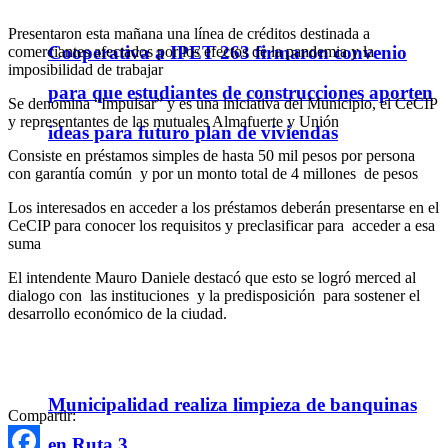
Presentaron esta mañana una línea de créditos destinada a
Cooperativa a IPET 263 firmaron convenio
comerciantes afectados por los efectos de la pandemia y la
imposibilidad de trabajar
para que estudiantes de construcciones aporten
Se denomina “Impulsar” y es una iniciativa del Municipio, el CeCIP
y representantes de las mutuales Almafuerte y Unión
ideas para futuro plan de viviendas
Consiste en préstamos simples de hasta 50 mil pesos por persona
con garantía común y por un monto total de 4 millones de pesos
Los interesados en acceder a los préstamos deberán presentarse en el
CeCIP para conocer los requisitos y preclasificar para acceder a esa
suma
El intendente Mauro Daniele destacó que esto se logró merced al
dialogo con las instituciones y la predisposición para sostener el
desarrollo económico de la ciudad.
Municipalidad realiza limpieza de banquinas
Compartir:
en Ruta 3