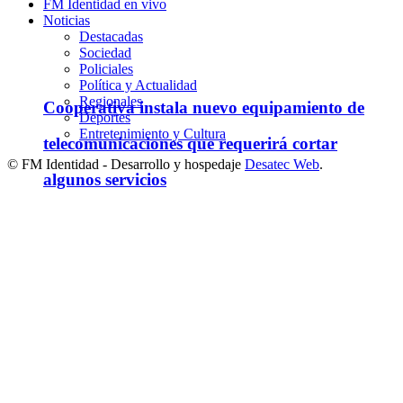
FM Identidad en vivo
Noticias
Destacadas
Sociedad
Policiales
Política y Actualidad
Regionales
Cooperativa instala nuevo equipamiento de
Deportes
Entretenimiento y Cultura
telecomunicaciones que requerirá cortar
© FM Identidad - Desarrollo y hospedaje
Desatec Web
.
algunos servicios