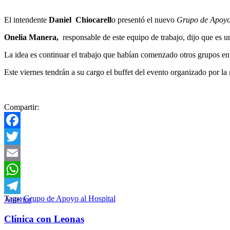
El intendente
Daniel Chiocarell
o presentó el nuevo
Grupo de Apoyo
Onelia Manera,
responsable de este equipo de trabajo, dijo que es 
La idea es continuar el trabajo que habían comenzado otros grupos en 
Este viernes tendrán a su cargo el buffet del evento organizado por l
Compartir:
Facebook
Twitter
Email
WhatsApp
Tags:
Grupo de Apoyo al Hospital
Anterior
Telegram
Clínica con Leonas