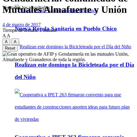
Mutuales Almafuerte y Unión
Ver todos los ressultados
4 de marzo de 2017
Nueva Ronda Sanitaria en Pueblo Chico
Tiempo de lectura: 1 minuto
A
A
A
A
Reset
Realizan este domingo la Bicicleteada por el Día
del Niño