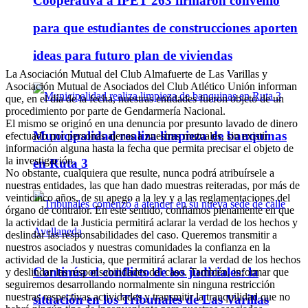
Cooperativa a IPET 263 firmaron convenio
para que estudiantes de construcciones aporten
ideas para futuro plan de viviendas
La Asociación Mutual del Club Almafuerte de Las Varillas y
Asociación Mutual de Asociados del Club Atlético Unión informan
que, en el día de la fecha, nuestras entidades fueron objeto de un
procedimiento por parte de Gendarmería Nacional.
El mismo se originó en una denuncia por presunto lavado de dinero
Municipalidad realiza limpieza de banquinas
efectuado por personas ajenas a nuestras mutuales, sin existir
información alguna hasta la fecha que permita precisar el objeto de
la investigación.
en Ruta 3
No obstante, cualquiera que resulte, nunca podrá atribuírsele a
nuestras entidades, las que han dado muestras reiteradas, por más de
veinticinco años, de su apego a la ley y a las reglamentaciones del
órgano de contralor. En este sentido, confiamos plenamente en que
la actividad de la Justicia permitirá aclarar la verdad de los hechos y
deslindar las responsabilidades del caso. Queremos transmitir a
nuestros asociados y nuestras comunidades la confianza en la
actividad de la Justicia, que permitirá aclarar la verdad de los hechos
Continúa el conflicto de los judiciales: la
y deslindar las responsabilidades del caso. También, informar que
seguiremos desarrollando normalmente sin ninguna restricción
nuestras respectivas actividades y transmitir la tranquilidad que no
situación en los Tribunales de Las Varillas