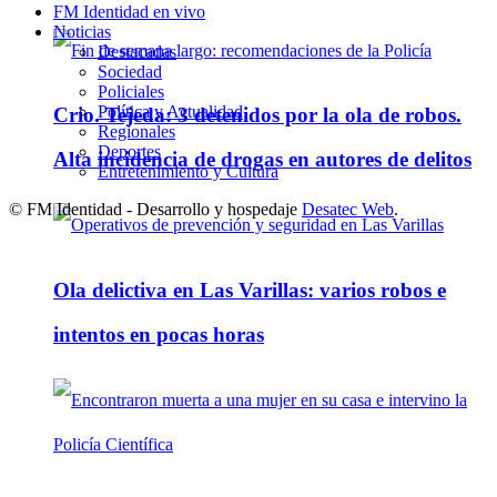
FM Identidad en vivo
Noticias
Destacadas
Sociedad
Policiales
Política y Actualidad
Crio. Tejeda: 3 detenidos por la ola de robos.
Regionales
Deportes
Alta incidencia de drogas en autores de delitos
Entretenimiento y Cultura
© FM Identidad - Desarrollo y hospedaje
Desatec Web
.
Ola delictiva en Las Varillas: varios robos e
intentos en pocas horas