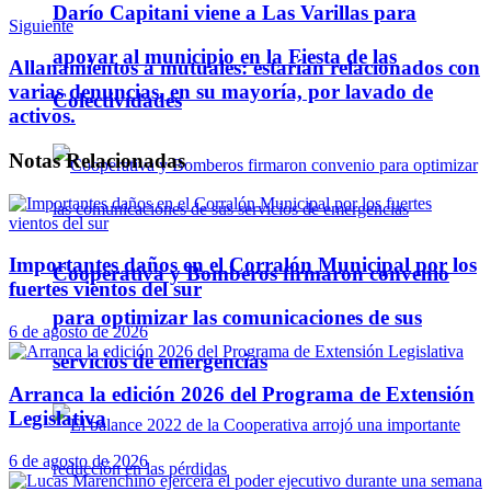
Darío Capitani viene a Las Varillas para
Siguiente
apoyar al municipio en la Fiesta de las
Allanamientos a mutuales: estarían relacionados con
varias denuncias, en su mayoría, por lavado de
Colectividades
activos.
Notas
Relacionadas
Importantes daños en el Corralón Municipal por los
Cooperativa y Bomberos firmaron convenio
fuertes vientos del sur
para optimizar las comunicaciones de sus
6 de agosto de 2026
servicios de emergencias
Arranca la edición 2026 del Programa de Extensión
Legislativa
6 de agosto de 2026