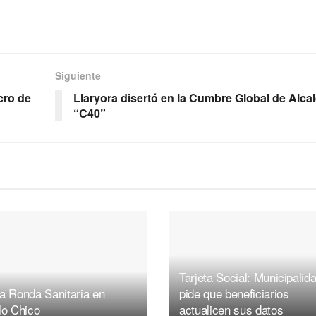
Siguiente
cro de
Llaryora disertó en la Cumbre Global de Alca
“C40”
Tarjeta Social: Municipalid
a Ronda Sanitaria en
pide que beneficiarios
lo Chico
actualicen sus datos