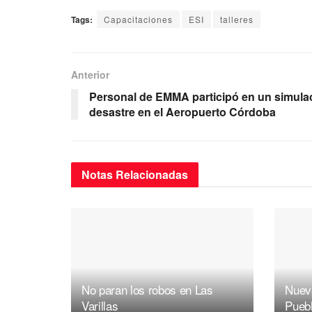
a
wi
m
h
el
Tags:
Capacitaciones
ESI
talleres
c
tt
ail
at
e
e
er
s
gr
b
A
a
Anterior
o
p
m
Personal de EMMA participó en un simula
desastre en el Aeropuerto Córdoba
o
p
k
Notas
Relacionadas
No paran los robos en Las
Nuev
Varillas
Pueb