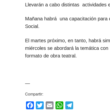
Llevarán a cabo distintas actividades 
Mañana habrá una capacitación para do
Social.
El martes próximo, en tanto, habrá simil
miércoles se abordará la temática con 
formato de obra teatral.
—
Compartir:
F
T
E
W
T