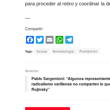
para proceder al retiro y coordinar la 
—
Compartir:
F
T
E
W
T
a
wi
m
h
el
Tags:
Azúcar
Bromatología
Prohibición
c
tt
ail
at
e
e
er
s
gr
b
A
a
Anterior
o
p
m
Pablo Sargentoni: “Algunos representante
radicalismo varillense no comparten lo que
o
p
Rujinsky”
k