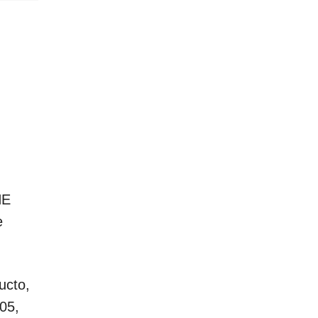
NE
e
ucto,
05,