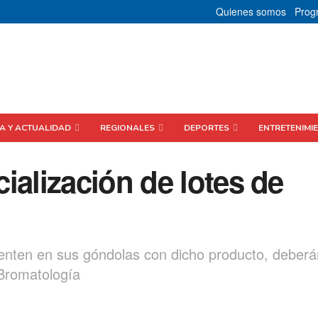
Quienes somos
Prog
CA Y ACTUALIDAD
REGIONALES
DEPORTES
ENTRETENIMI
ialización de lotes de
enten en sus góndolas con dicho producto, deberá
Bromatología