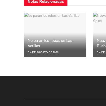
Notas
Relacionadas
No paran los robos en Las
Nuev
Varillas
Pueb
4 DE AGOSTO DE 2026
4 DE