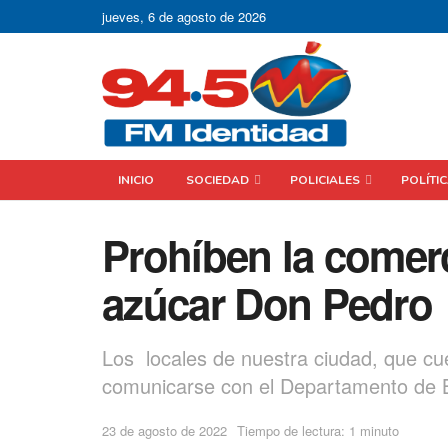
jueves, 6 de agosto de 2026
INICIO
SOCIEDAD
POLICIALES
POLÍTI
Prohíben la comerc
azúcar Don Pedro
Los locales de nuestra ciudad, que cu
comunicarse con el Departamento de 
23 de agosto de 2022
Tiempo de lectura: 1 minuto