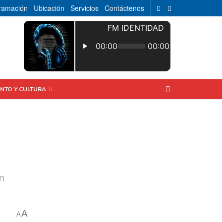
ramación
Ubicación
Servicios
Contáctenos
ENTO Y CULTURA
n
A
A