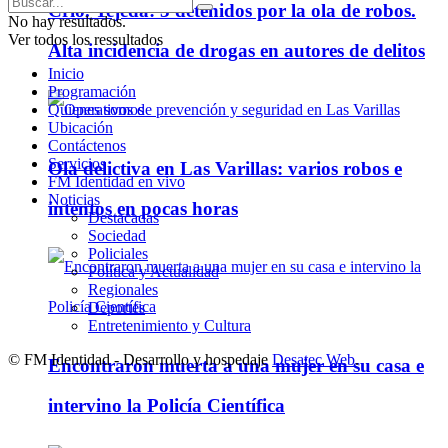
Crio. Tejeda: 3 detenidos por la ola de robos.
No hay resultados.
Ver todos los ressultados
Alta incidencia de drogas en autores de delitos
Inicio
Programación
Quienes somos
Ubicación
Contáctenos
Servicios
Ola delictiva en Las Varillas: varios robos e
FM Identidad en vivo
Noticias
intentos en pocas horas
Destacadas
Sociedad
Policiales
Política y Actualidad
Regionales
Deportes
Entretenimiento y Cultura
© FM Identidad - Desarrollo y hospedaje
Desatec Web
.
Encontraron muerta a una mujer en su casa e
intervino la Policía Científica