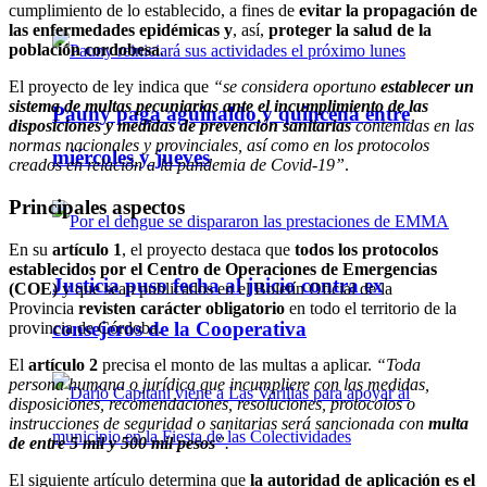
cumplimiento de lo establecido, a fines de
evitar la propagación de
las enfermedades epidémicas
y
, así,
proteger la salud de la
población cordobesa
.
El proyecto de ley indica que
“se considera oportuno
establecer un
sistema de multas pecuniarias ante el incumplimiento de las
Pauny paga aguinaldo y quincena entre
disposiciones y medidas de prevención sanitarias
contenidas en las
normas nacionales y provinciales, así como en los protocolos
miércoles y jueves
creados en relación a la pandemia de Covid-19”
.
Principales aspectos
En su
artículo 1
, el proyecto destaca que
todos los protocolos
establecidos por el Centro de Operaciones de Emergencias
Justicia puso fecha al juicio contra ex
(COE)
y que sean publicados en el Boletín Oficial de la
Provincia
revisten
carácter obligatorio
en todo el territorio de la
consejeros de la Cooperativa
provincia de Córdoba.
El
artículo 2
precisa el monto de las multas a aplicar.
“Toda
persona humana o jurídica que incumpliere con las medidas,
disposiciones, recomendaciones, resoluciones, protocolos o
instrucciones de seguridad o sanitarias será sancionada con
multa
de entre 5 mil y 500 mil pesos
”.
El siguiente artículo determina que
la autoridad de aplicación es el