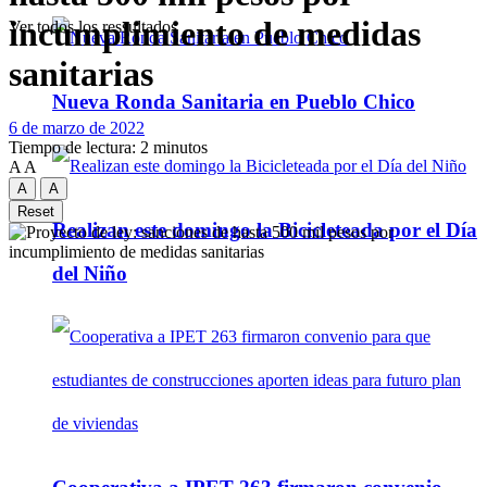
incumplimiento de medidas
Ver todos los ressultados
sanitarias
Nueva Ronda Sanitaria en Pueblo Chico
6 de marzo de 2022
Tiempo de lectura: 2 minutos
A
A
A
A
Reset
Realizan este domingo la Bicicleteada por el Día
del Niño