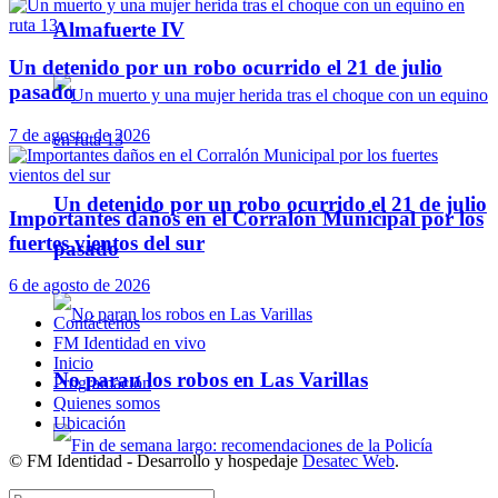
Almafuerte IV
Un detenido por un robo ocurrido el 21 de julio
pasado
7 de agosto de 2026
Un detenido por un robo ocurrido el 21 de julio
Importantes daños en el Corralón Municipal por los
fuertes vientos del sur
pasado
6 de agosto de 2026
Contáctenos
FM Identidad en vivo
Inicio
No paran los robos en Las Varillas
Programación
Quienes somos
Ubicación
© FM Identidad - Desarrollo y hospedaje
Desatec Web
.