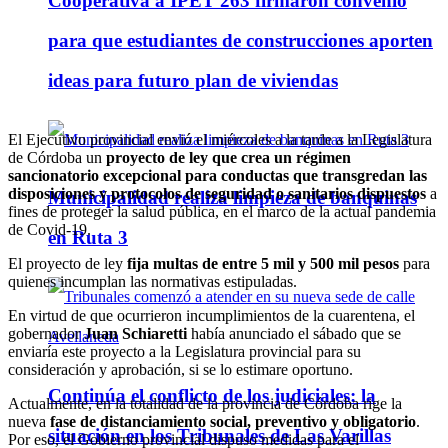
Cooperativa a IPET 263 firmaron convenio
para que estudiantes de construcciones aporten
ideas para futuro plan de viviendas
El Ejecutivo provincial envió el miércoles a la tarde a la Legislatura
de Córdoba un
proyecto de ley que crea un régimen
sancionatorio excepcional
para
conductas que transgredan las
disposiciones y protocolos de seguridad o sanitarios dispuestos
a
Municipalidad realiza limpieza de banquinas
fines de proteger la salud pública, en el marco de la actual pandemia
de Covid-19.
en Ruta 3
El proyecto de ley
fija multas de entre 5 mil y 500 mil pesos
para
quienes incumplan las normativas estipuladas.
En virtud de que ocurrieron incumplimientos de la cuarentena, el
gobernador
Juan Schiaretti
había anunciado el sábado que se
enviaría este proyecto a la Legislatura provincial para su
consideración y aprobación, si se lo estimare oportuno.
Continúa el conflicto de los judiciales: la
Actualmente, en la totalidad de la provincia de Córdoba rige la
nueva
fase de distanciamiento social, preventivo y obligatorio
.
situación en los Tribunales de Las Varillas
Por eso, el Gobierno provincial dispuso medidas para el