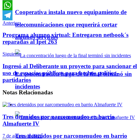
Email
Cooperativa instala nuevo equipamiento de
WhatsApp
Anterior
telecomunicaciones que requerirá cortar
Telegram
Programa alumno virtual: Entregaron netbook´s
algunos servicios
reparadas al Ipet 263
Siguiente
Ingresó al Deliberante un proyecto para sancionar el
uso de espacios públicos para hechos político-
La concentración luego de la final terminó sin
partidarios
incidentes
Notas
Relacionadas
Policiales
Tres detenidos por narcomenudeo en barrio
Almafuerte IV
Tres detenidos por narcomenudeo en barrio
7 de agosto de 2026