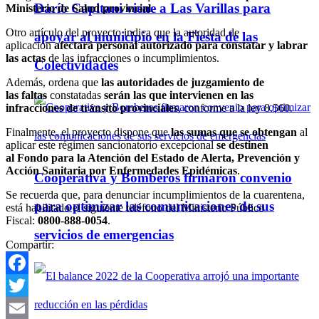
Darío Capitani viene a Las Varillas para
Ministerio de Salud provincial
.
Otro artículo del proyecto indica que la autoridad de
apoyar al municipio en la Fiesta de las
aplicación
afectará personal autorizado para constatar y labrar
las actas
de las infracciones o incumplimientos.
Colectividades
Además, ordena que
las
autoridades de juzgamiento de
las
faltas
constatadas
serán las que intervienen en las
infracciones de tránsito provinciales
, conforme a la ley 8.560.
Finalmente, el proyecto dispone que
las sumas que se obtengan
al
aplicar este régimen sancionatorio excepcional
se destinen
al
Fondo para la Atención del Estado de Alerta, Prevención y
Acción Sanitaria por Enfermedades Epidémicas
.
Cooperativa y Bomberos firmaron convenio
Se recuerda que, para denunciar incumplimientos de la cuarentena,
para optimizar las comunicaciones de sus
está habilitado el siguiente teléfono del Ministerio Público
Fiscal:
0800-888-0054
.
servicios de emergencias
Compartir:
Facebook
Twitter