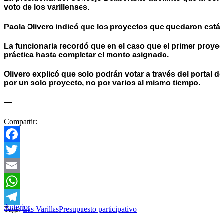
voto de los varillenses.
Paola OIivero
indicó que los proyectos que quedaron están 
La funcionaria recordó que en el caso que el primer proy
práctica hasta completar el monto asignado.
Olivero explicó que solo podrán votar a través del portal 
por un solo proyecto, no por varios al mismo tiempo.
—
Compartir:
Facebook
Twitter
Email
WhatsApp
Anterior
Tags:
Las Varillas
Presupuesto participativo
Telegram