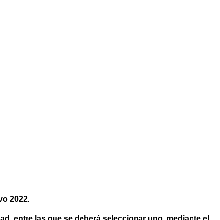
vo 2022.
dad, entre las que se deberá seleccionar uno, mediante el