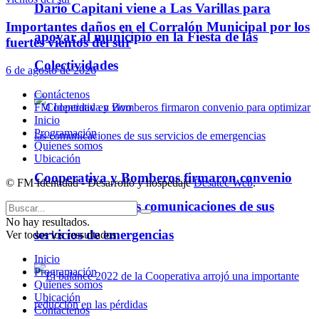
Darío Capitani viene a Las Varillas para
Importantes daños en el Corralón Municipal por los
apoyar al municipio en la Fiesta de las
fuertes vientos del sur
Colectividades
6 de agosto de 2026
Contáctenos
FM Identidad en vivo
Inicio
Programación
Quienes somos
Ubicación
Cooperativa y Bomberos firmaron convenio
© FM Identidad - Desarrollo y hospedaje
Desatec Web
.
para optimizar las comunicaciones de sus
No hay resultados.
servicios de emergencias
Ver todos los ressultados
Inicio
Programación
Quienes somos
Ubicación
Contáctenos