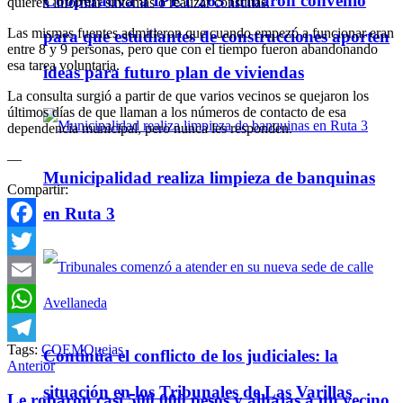
Cooperativa a IPET 263 firmaron convenio
quieren informar síntomas o realizar consultas.
Las mismas fuentes admitieron que cuando empezó a funcionar eran
para que estudiantes de construcciones aporten
entre 8 y 9 personas, pero que con el tiempo fueron abandonando
esa tarea voluntaria.
ideas para futuro plan de viviendas
La consulta surgió a partir de que varios vecinos se quejaron los
últimos días de que llaman a los números de contacto de esa
dependencia municipal, pero nunca les responden.
—
Municipalidad realiza limpieza de banquinas
Compartir:
en Ruta 3
Facebook
Twitter
Email
WhatsApp
Tags:
COEM
Quejas
Continúa el conflicto de los judiciales: la
Telegram
Anterior
situación en los Tribunales de Las Varillas
Le robaron casi 500.000 pesos y alhajas a un vecino