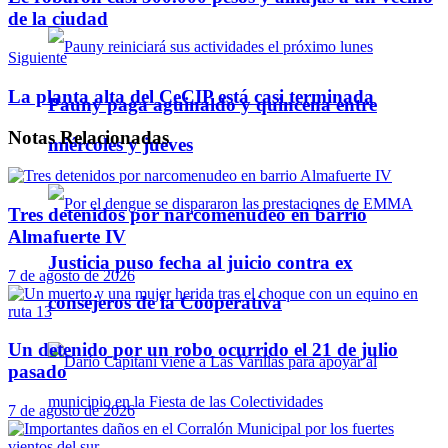
de la ciudad
Siguiente
La planta alta del CeCIP está casi terminada
Pauny paga aguinaldo y quincena entre
Notas
Relacionadas
miércoles y jueves
Tres detenidos por narcomenudeo en barrio
Almafuerte IV
Justicia puso fecha al juicio contra ex
7 de agosto de 2026
consejeros de la Cooperativa
Un detenido por un robo ocurrido el 21 de julio
pasado
7 de agosto de 2026