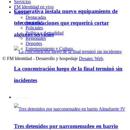
Servicios
FM Identidad en vivo
Cooperativa instala nuevo equipamiento de
Noticias
Destacadas
telecomunicaciones que requerirá cortar
Sociedad
Policiales
Política y Actualidad
algunos servicios
Regionales
Deportes
Entretenimiento y Cultura
© FM Identidad - Desarrollo y hospedaje
Desatec Web
.
La concentración luego de la final terminó sin
incidentes
Policiales
Tres detenidos por narcomenudeo en barrio