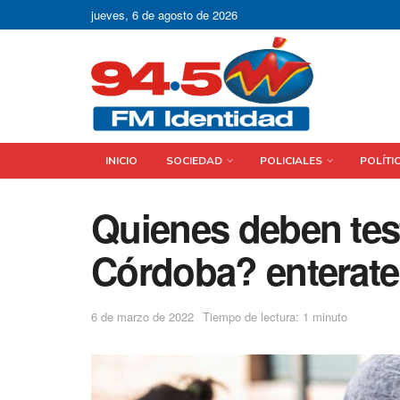
jueves, 6 de agosto de 2026
INICIO
SOCIEDAD
POLICIALES
POLÍTI
Quienes deben test
Córdoba? enterate
6 de marzo de 2022
Tiempo de lectura: 1 minuto