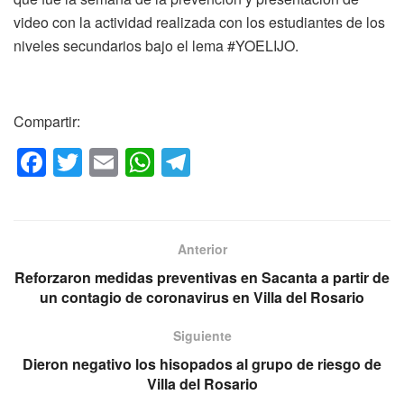
video con la actividad realizada con los estudiantes de los
niveles secundarios bajo el lema #YOELIJO.
Compartir:
F
T
E
W
T
a
wi
m
h
el
c
tt
ail
at
e
e
er
s
gr
Anterior
b
A
a
Reforzaron medidas preventivas en Sacanta a partir de
o
p
m
un contagio de coronavirus en Villa del Rosario
o
p
Siguiente
k
Dieron negativo los hisopados al grupo de riesgo de
Villa del Rosario