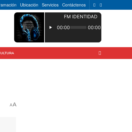
ramación
Ubicación
Servicios
Contáctenos
CULTURA
A
A