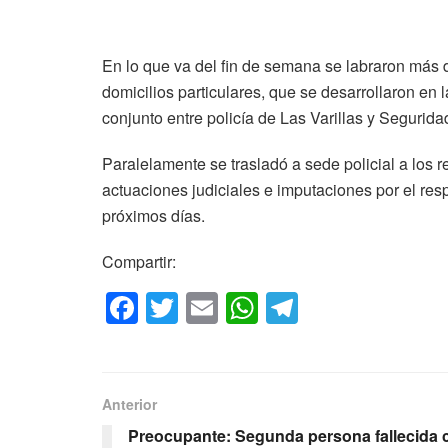
En lo que va del fin de semana se labraron más d
domicilios particulares, que se desarrollaron en
conjunto entre policía de Las Varillas y Segurid
Paralelamente se trasladó a sede policial a los 
actuaciones judiciales e imputaciones por el resp
próximos días.
Compartir:
F
T
E
W
T
a
wi
m
h
el
c
tt
ail
at
e
e
er
s
gr
Anterior
b
A
a
Preocupante: Segunda persona fallecida 