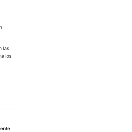
n
n
n las
te los
dente