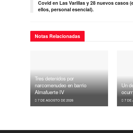
o
p
m
Covid en Las Varillas y 28 nuevos casos (
ellos, personal esencial).
o
p
k
Notas
Relacionadas
Tres detenidos por
narcomenudeo en barrio
Un de
Almafuerte IV
ocurr
7 DE AGOSTO DE 2026
7 DE