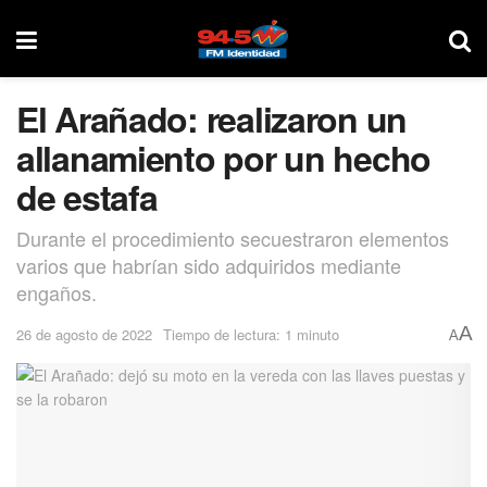
El Arañado: realizaron un
allanamiento por un hecho
de estafa
Durante el procedimiento secuestraron elementos
varios que habrían sido adquiridos mediante
engaños.
A
26 de agosto de 2022
Tiempo de lectura: 1 minuto
A