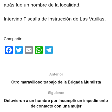
atrás fue un hombre de la localidad.
Intervino Fiscalía de Instrucción de Las Varillas.
Compartir:
F
T
E
W
T
a
wi
m
h
el
c
tt
ail
at
e
e
er
s
gr
Anterior
b
A
a
Otro maravilloso trabajo de la Brigada Muralista
o
p
m
Siguiente
o
p
Detuvieron a un hombre por incumplir un impedimento
k
de contacto con una mujer