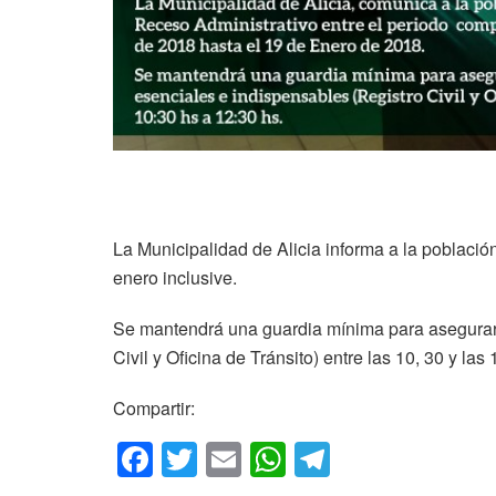
La Municipalidad de Alicia informa a la poblaci
enero inclusive.
Se mantendrá una guardia mínima para asegurar l
Civil y Oficina de Tránsito) entre las 10, 30 y las
Compartir:
F
T
E
W
T
a
wi
m
h
el