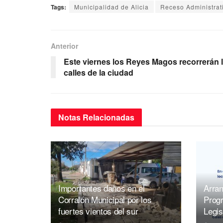
Tags:
Municipalidad de Alicia
Receso Administrat
c
tt
ail
at
e
e
er
s
gr
b
A
a
Anterior
o
p
m
Este viernes los Reyes Magos recorrerán 
calles de la ciudad
o
p
k
Notas
Relacionadas
Importantes daños en el
Arran
Corralón Municipal por los
Prog
fuertes vientos del sur
Legis