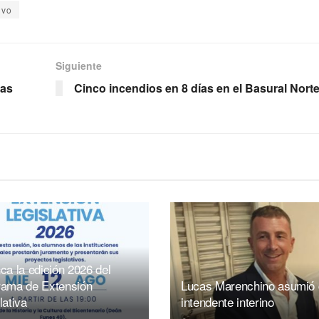
ivo
Siguiente
las
Cinco incendios en 8 días en el Basural Nort
ca la edición 2026 del
rama de Extensión
Lucas Marenchino asumió
lativa
intendente interino