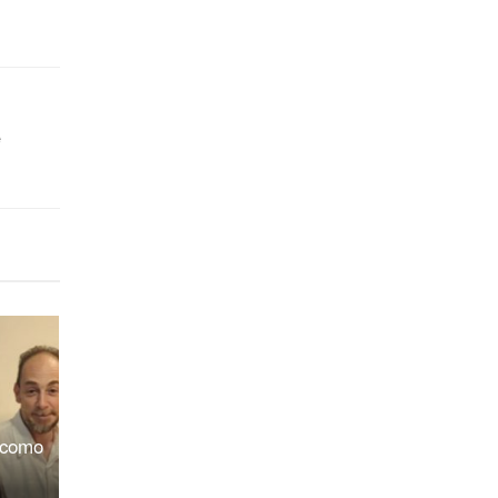
e
 como