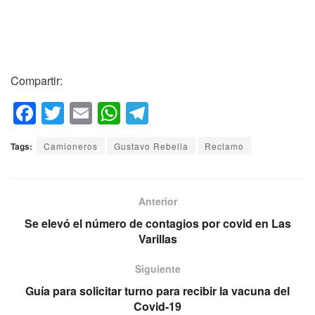
Compartir:
F
T
E
W
T
a
wi
m
h
el
Tags:
Camioneros
Gustavo Rebella
Reclamo
c
tt
ail
at
e
e
er
s
gr
b
A
a
Anterior
o
p
m
Se elevó el número de contagios por covid en Las
Varillas
o
p
k
Siguiente
Guía para solicitar turno para recibir la vacuna del
Covid-19