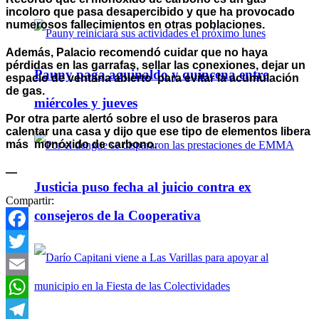
incoloro que pasa desapercibido y que ha provocado
numerosos fallecimientos en otras poblaciones.
Además, Palacio recomendó cuidar que no haya
pérdidas en las garrafas, sellar las conexiones, dejar un
Pauny paga aguinaldo y quincena entre
espacio de ventana abierto para evitar la acumulación
de gas.
miércoles y jueves
Por otra parte alertó sobre el uso de braseros para
calentar una casa y dijo que ese tipo de elementos libera
más monóxido de carbono.
—
Justicia puso fecha al juicio contra ex
Compartir:
consejeros de la Cooperativa
Facebook
Twitter
Email
WhatsApp