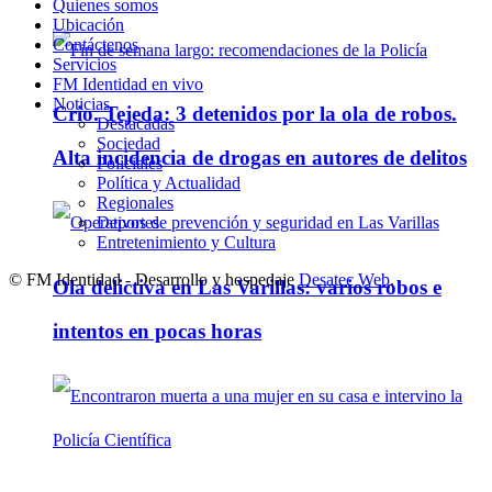
Quienes somos
Ubicación
Contáctenos
Servicios
FM Identidad en vivo
Noticias
Crio. Tejeda: 3 detenidos por la ola de robos.
Destacadas
Sociedad
Alta incidencia de drogas en autores de delitos
Policiales
Política y Actualidad
Regionales
Deportes
Entretenimiento y Cultura
© FM Identidad - Desarrollo y hospedaje
Desatec Web
.
Ola delictiva en Las Varillas: varios robos e
intentos en pocas horas