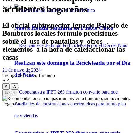
accidentes hogareños
Ver todos los ressultados
El oficial subinspector Ignacio Palacio de
Nueva Ronda Sanitaria en Pueblo Chico
Bomberos locales formuló precisiones
sobre el uso de pantallas y otros
elementos a la hora de calefaccionar las
casas
Realizan este domingo la Bicicleteada por el Día
21 de mayo de 2024
del Niño
Tiempo de lectura: 1 minuto
A
A
A
A
Reset