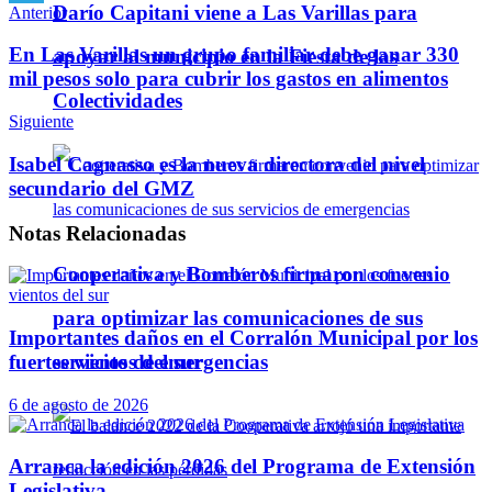
Darío Capitani viene a Las Varillas para
Anterior
Telegram
En Las Varillas un grupo familiar debe ganar 330
apoyar al municipio en la Fiesta de las
mil pesos solo para cubrir los gastos en alimentos
Colectividades
Siguiente
Isabel Cagnasso es la nueva directora del nivel
secundario del GMZ
Notas
Relacionadas
Cooperativa y Bomberos firmaron convenio
para optimizar las comunicaciones de sus
Importantes daños en el Corralón Municipal por los
servicios de emergencias
fuertes vientos del sur
6 de agosto de 2026
Arranca la edición 2026 del Programa de Extensión
Legislativa