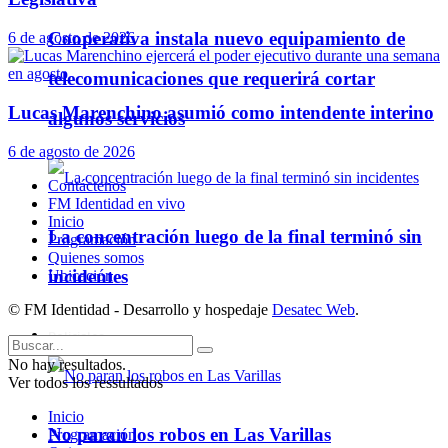
Cooperativa instala nuevo equipamiento de
6 de agosto de 2026
telecomunicaciones que requerirá cortar
Lucas Marenchino asumió como intendente interino
algunos servicios
6 de agosto de 2026
Contáctenos
FM Identidad en vivo
Inicio
La concentración luego de la final terminó sin
Programación
Quienes somos
incidentes
Ubicación
© FM Identidad - Desarrollo y hospedaje
Desatec Web
.
Policiales
No hay resultados.
Ver todos los ressultados
Inicio
No paran los robos en Las Varillas
Programación