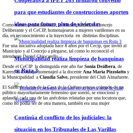
Cooperativa a IPET 263 firmaron convenio
para que estudiantes de construcciones aporten
ideas para futuro plan de viviendas
Como viene siendo habitual , la Municipalidad, el Concejo
Deliberante y el CeCIP, homenajearon a mujeres varillenses en su
día, en reconocimiento a la trayectoria en distintas disciplinas.
Fue una iniciativa adoptada hace 8 años por el Cecip, que invitó al
Municipio y al Concejo a plegarse, tal como lo reconoció el
intendente Daniel Chiocarello.
Municipalidad realiza limpieza de banquinas
Desde el CeCIP la distinguida este año fue
Sonia Deálbera
, de
en Ruta 3
Karen, el Concejo homenajeó a la docente
Ana María Pizzolatto
y
la Municipalidad a
Claudia Salve,
presidente del Club Almafuerte.
El Salón de Actos de la Casa de la Cultura estuvo colmado de un
público mayoritariamente femenino que sonrió, se emocionó y
aplaudió cada una de las anécdotas relatadas por una locutora que,
como no podía ser de otra manera, también era una mujer
Continúa el conflicto de los judiciales: la
situación en los Tribunales de Las Varillas