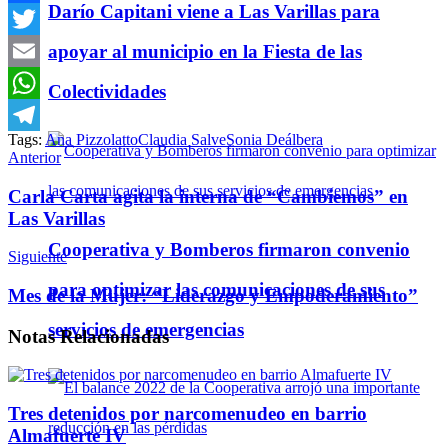
Darío Capitani viene a Las Varillas para
Facebook
apoyar al municipio en la Fiesta de las
Twitter
Email
Colectividades
WhatsApp
Tags:
Ana Pizzolatto
Claudia Salve
Sonia Deálbera
Telegram
Anterior
Carla Carta agita la interna de “Cambiemos” en
Las Varillas
Cooperativa y Bomberos firmaron convenio
Siguiente
para optimizar las comunicaciones de sus
Mes de la Mujer: “Liderazgo y Empoderamiento”
servicios de emergencias
Notas
Relacionadas
Tres detenidos por narcomenudeo en barrio
Almafuerte IV