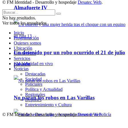
© FM Identidad - Desarrollo y hospedaje
Desatec Web
.
Almafuerte IV
No hay resultados.
Ver todos los ressultados
Inicio
Programación
Quienes somos
Ubicación
Un detenido por un robo ocurrido el 21 de julio
Contáctenos
Servicios
pasado
FM Identidad en vivo
Noticias
Destacadas
Sociedad
Policiales
Política y Actualidad
Regionales
No paran los robos en Las Varillas
Deportes
Entretenimiento y Cultura
© FM Identidad - Desarrollo y hospedaje
Desatec Web
.