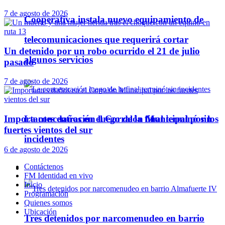
7 de agosto de 2026
Cooperativa instala nuevo equipamiento de
telecomunicaciones que requerirá cortar
Un detenido por un robo ocurrido el 21 de julio
algunos servicios
pasado
7 de agosto de 2026
La concentración luego de la final terminó sin
Importantes daños en el Corralón Municipal por los
fuertes vientos del sur
incidentes
6 de agosto de 2026
Contáctenos
Policiales
FM Identidad en vivo
Inicio
Programación
Quienes somos
Ubicación
Tres detenidos por narcomenudeo en barrio