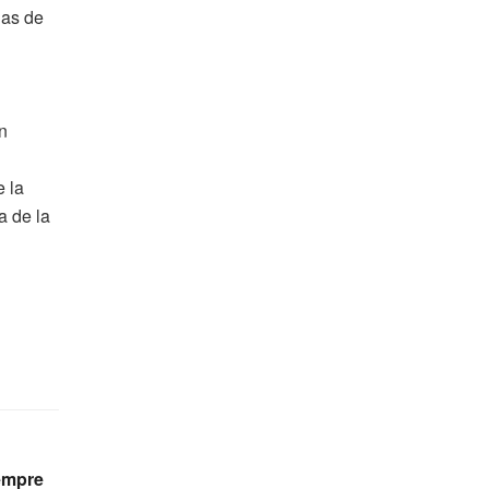
las de
n
e la
a de la
iempre