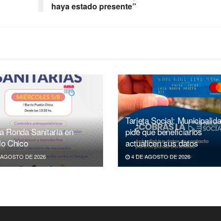
haya estado presente”
Tarjeta Social: Municipalid
a Ronda Sanitaria en
pide que beneficiarios
lo Chico
actualicen sus datos
 AGOSTO DE 2026
4 DE AGOSTO DE 2026