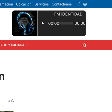
ramación
Ubicación
Servicios
Contáctenos
ENTO Y CULTURA
n
A
A