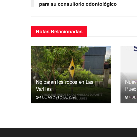
o
p
m
para su consultorio odontológico
o
p
k
Notas
Relacionadas
No paran los robos en Las
Nuev
Varillas
Pueb
4 DE AGOSTO DE 2026
4 DE