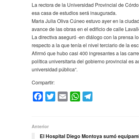
La rectora de la Universidad Provincial de Córdo
esa casa de estudios será inaugurada.
Maria Julia Oliva Cúneo estuvo ayer en la ciuda
avance de las obras en el edificio de calle Lavall
La directiva aseguró -en diálogo con la prensa l
respecto a la que tenía el nivel terciario de la e
Afirmó que hubo casi 400 ingresantes a las carrer
política universitaria del gobierno provincial e
universidad pública”.
Compartir:
F
T
E
W
T
a
wi
m
h
el
c
tt
ail
at
e
e
er
s
gr
Anterior
b
A
a
El Hospital Diego Montoya sumó equipam