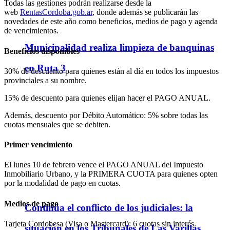
Todas las gestiones podrán realizarse desde la
web
RentasCordoba.gob.ar
, donde además se publicarán las
novedades de este año como beneficios, medios de pago y agenda
de vencimientos.
Municipalidad realiza limpieza de banquinas
Beneficios disponibles
en Ruta 3
30% de descuento para quienes están al día en todos los impuestos
provinciales a su nombre.
15% de descuento para quienes elijan hacer el PAGO ANUAL.
Además, descuento por Débito Automático: 5% sobre todas las
cuotas mensuales que se debiten.
Primer vencimiento
El lunes 10 de febrero vence el PAGO ANUAL del Impuesto
Inmobiliario Urbano, y la PRIMERA CUOTA para quienes opten
por la modalidad de pago en cuotas.
Medios de pago
Continúa el conflicto de los judiciales: la
Tarjeta Cordobesa (Visa o Mastercard): 6 cuotas sin interés.
situación en los Tribunales de Las Varillas