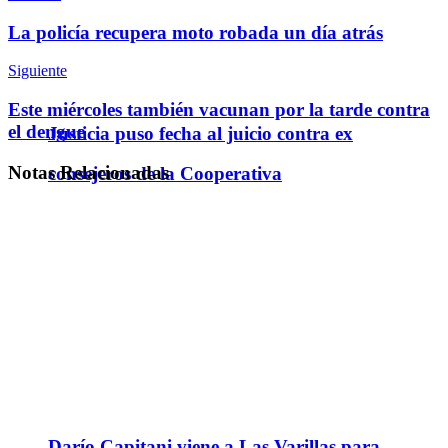
Telegram
La policía recupera moto robada un día atrás
Siguiente
Este miércoles también vacunan por la tarde contra
el dengue
Justicia puso fecha al juicio contra ex
Notas
Relacionadas
consejeros de la Cooperativa
Darío Capitani viene a Las Varillas para