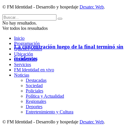
© FM Identidad - Desarrollo y hospedaje
Desatec Web
.
No hay resultados.
Ver todos los ressultados
Inicio
Programación
La concentración luego de la final terminó sin
Quienes somos
Ubicación
incidentes
Contáctenos
Servicios
FM Identidad en vivo
Noticias
Destacadas
Sociedad
Policiales
Política y Actualidad
Regionales
Deportes
Entretenimiento y Cultura
© FM Identidad - Desarrollo y hospedaje
Desatec Web
.