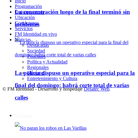
Inicio
Programación
La concentración luego de la final terminó sin
Quienes somos
Ubicación
Contáctenos
incidentes
Servicios
FM Identidad en vivo
Noticias
Destacadas
Sociedad
Policiales
Política y Actualidad
Regionales
La policía dispuso un operativo especial para la
Deportes
Entretenimiento y Cultura
final del domingo: habrá corte total de varias
© FM Identidad - Desarrollo y hospedaje
Desatec Web
.
calles
Policiales