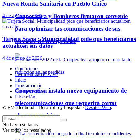
Nueva Ronda Sanitaria en Pueblo Chico
Cooperativa y Bomberos firmaron convenio
4 de agosto de 2026
para optimizar las comunicaciones de sus
Tarjeta Social: Municipalidad pide que beneficiarios
servicios de emergencias
actualicen sus datos
4 de agosto de 2026
Contáctenos
FM Identidad en vivo
Inicio
Programación
Cooperativa instala nuevo equipamiento de
Quienes somos
Ubicación
telecomunicaciones que requerirá cortar
© FM Identidad - Desarrollo y hospedaje
Desatec Web
.
algunos servicios
No hay resultados.
Ver todos los ressultados