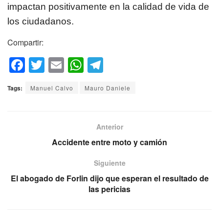
impactan positivamente en la calidad de vida de
los ciudadanos.
Compartir:
F
T
E
W
T
a
wi
m
h
el
Tags:
Manuel Calvo
Mauro Daniele
c
tt
ail
at
e
e
er
s
gr
b
A
a
Anterior
o
p
m
Accidente entre moto y camión
o
p
Siguiente
k
El abogado de Forlin dijo que esperan el resultado de
las pericias