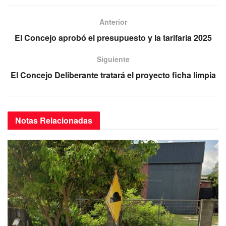
a
wi
m
h
el
c
tt
ail
at
e
Anterior
e
er
s
gr
El Concejo aprobó el presupuesto y la tarifaria 2025
b
A
a
Siguiente
o
p
m
El Concejo Deliberante tratará el proyecto ficha limpia
o
p
k
Notas
Relacionadas