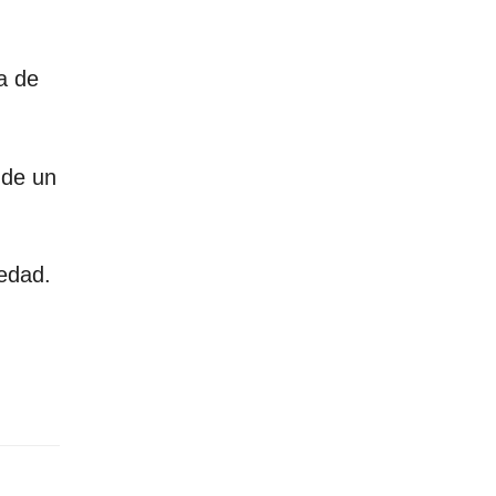
a de
 de un
edad.