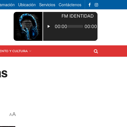
ramación
Ubicación
Servicios
Contáctenos
ENTO Y CULTURA
as
A
A