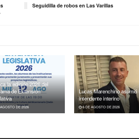
as
Seguidilla de robos en Las Varillas
%
ca la edición 2026 del
rama de Extensión
Lucas Marenchino asumió
lativa
intendente interino
 AGOSTO DE 2026
6 DE AGOSTO DE 2026