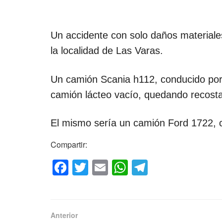
Un accidente con solo daños materiale
la localidad de Las Varas.
Un camión Scania h112, conducido por 
camión lácteo vacío, quedando recosta
El mismo sería un camión Ford 1722, c
Compartir:
F
T
E
W
T
a
wi
m
h
el
c
tt
ail
at
e
e
er
s
gr
Anterior