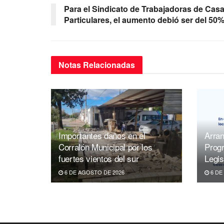
b
A
a
Para el Sindicato de Trabajadoras de Cas
o
p
m
Particulares, el aumento debió ser del 50
o
p
k
Notas
Relacionadas
Importantes daños en el
Arran
Corralón Municipal por los
Prog
fuertes vientos del sur
Legis
6 DE AGOSTO DE 2026
6 DE