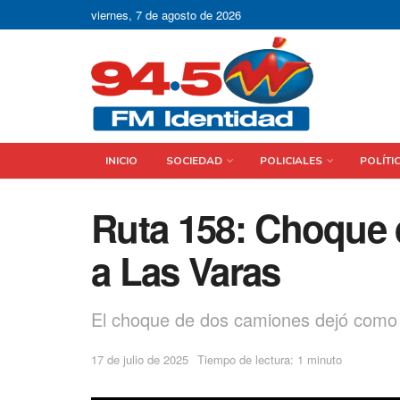
viernes, 7 de agosto de 2026
INICIO
SOCIEDAD
POLICIALES
POLÍTI
Ruta 158: Choque 
a Las Varas
El choque de dos camiones dejó como 
17 de julio de 2025
Tiempo de lectura: 1 minuto