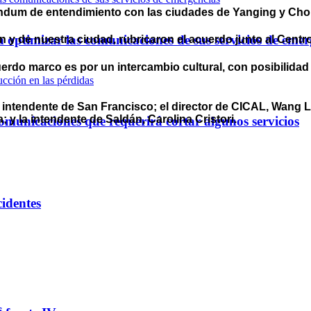
ándum de entendimiento con las ciudades de Yanging y Cho
optimizar las comunicaciones de sus servicios de emer
 y de nuestra ciudad, rubricaron el acuerdo junto al Centr
erdo marco es por un intercambio cultural, con posibilidad 
intendente de San Francisco; el director de CICAL, Wang L
; y la intendente de Saldán, Carolina Cristori.
omunicaciones que requerirá cortar algunos servicios
cidentes
s