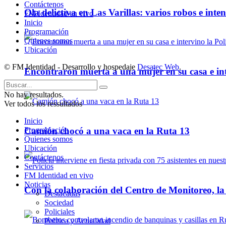
Contáctenos
Ola delictiva en Las Varillas: varios robos e inte
FM Identidad en vivo
Inicio
Programación
Quienes somos
Ubicación
© FM Identidad - Desarrollo y hospedaje
Desatec Web
.
Encontraron muerta a una mujer en su casa e inte
No hay resultados.
Ver todos los ressultados
Inicio
Camión chocó a una vaca en la Ruta 13
Programación
Quienes somos
Ubicación
Contáctenos
Servicios
FM Identidad en vivo
Noticias
Con la colaboración del Centro de Monitoreo, l
Destacadas
Sociedad
Policiales
Política y Actualidad