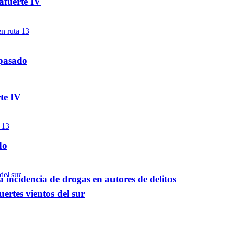
afuerte IV
 pasado
te IV
do
a incidencia de drogas en autores de delitos
ertes vientos del sur