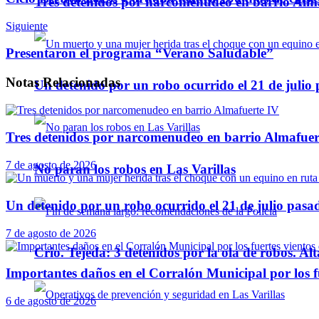
Tres detenidos por narcomenudeo en barrio Alm
Siguiente
Presentaron el programa “Verano Saludable”
Notas
Relacionadas
Un detenido por un robo ocurrido el 21 de julio
Tres detenidos por narcomenudeo en barrio Almafuer
7 de agosto de 2026
No paran los robos en Las Varillas
Un detenido por un robo ocurrido el 21 de julio pasa
7 de agosto de 2026
Crio. Tejeda: 3 detenidos por la ola de robos. Alt
Importantes daños en el Corralón Municipal por los fu
6 de agosto de 2026