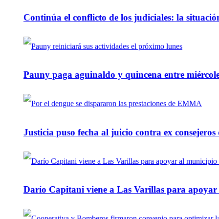
Continúa el conflicto de los judiciales: la situaci
Pauny paga aguinaldo y quincena entre miércole
Justicia puso fecha al juicio contra ex consejeros
Darío Capitani viene a Las Varillas para apoyar a