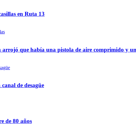
asillas en Ruta 13
 arrojó que había una pistola de aire comprimido y u
n canal de desagüe
re de 80 años