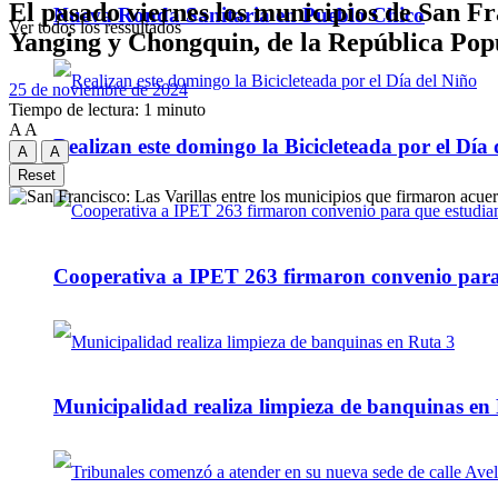
El pasado viernes los municipios de San Fr
Nueva Ronda Sanitaria en Pueblo Chico
Ver todos los ressultados
Yanging y Chongquin, de la República Pop
25 de noviembre de 2024
Tiempo de lectura: 1 minuto
A
A
Realizan este domingo la Bicicleteada por el Día 
A
A
Reset
Cooperativa a IPET 263 firmaron convenio para q
Municipalidad realiza limpieza de banquinas en