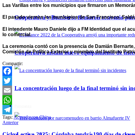
Las Varillas entre los municipios que firmaron un Memor
Cooperativa y Bomberos firmaron convenio para 
El pasado viernes los municipios de San Francisco, Saldán
El intendente Mauro Daniele dijo a FM Identidad que el acu
lo comercial.
La ceremonia contó con la presencia de Damián Bernarte, 
Comisión de Política Exterior y miembro del Instituto Patria
Cooperativa instala nuevo equipamiento de telec
Compartir:
Facebook
La concentración luego de la final terminó sin in
Twitter
Email
Policiales
WhatsApp
Tags:
Acuerdo con China
Telegram
Anterior
Ciclo Lectivo 2025: Córdoba tendrá 190 días de clase