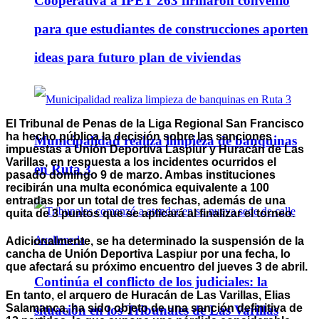
Cooperativa a IPET 263 firmaron convenio
para que estudiantes de construcciones aporten
ideas para futuro plan de viviendas
El Tribunal de Penas de la Liga Regional San Francisco
ha hecho pública la decisión sobre las sanciones
Municipalidad realiza limpieza de banquinas
impuestas a Unión Deportiva Laspiur y Huracán de Las
Varillas, en respuesta a los incidentes ocurridos el
en Ruta 3
pasado domingo 9 de marzo. Ambas instituciones
recibirán una multa económica equivalente a 100
entradas por un total de tres fechas, además de una
quita de 3 puntos que se aplicará al finalizar el torneo.
Adicionalmente, se ha determinado la suspensión de la
cancha de Unión Deportiva Laspiur por una fecha, lo
que afectará su próximo encuentro del jueves 3 de abril.
Continúa el conflicto de los judiciales: la
En tanto, el arquero de Huracán de Las Varillas, Elias
Salamanca, ha sido objeto de una sanción definitiva de
situación en los Tribunales de Las Varillas