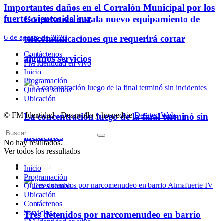
Importantes daños en el Corralón Municipal por los
fuertes vientos del sur
Cooperativa instala nuevo equipamiento de
6 de agosto de 2026
telecomunicaciones que requerirá cortar
Contáctenos
algunos servicios
FM Identidad en vivo
Inicio
Programación
Quienes somos
Ubicación
© FM Identidad - Desarrollo y hospedaje
Desatec Web
.
La concentración luego de la final terminó sin
incidentes
No hay resultados.
Ver todos los ressultados
Policiales
Inicio
Programación
Quienes somos
Ubicación
Contáctenos
Servicios
Tres detenidos por narcomenudeo en barrio