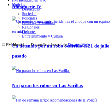
FM Identidad en vivo
Noticias
Almafuerte IV
Destacadas
Sociedad
Policiales
Política y Actualidad
Regionales
Deportes
Entretenimiento y Cultura
© FM Identidad - Desarrollo y hospedaje
Desatec Web
.
Un detenido por un robo ocurrido el 21 de julio
pasado
No paran los robos en Las Varillas