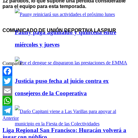
12 partidos, lo que supone una pérdida considerable
para el equipo para esta temporada.
COMUNICADO DE UNIÓN DEPORTIVA LASPIUR
Pauny paga aguinaldo y quincena entre
miércoles y jueves
Compartir:
Justicia puso fecha al juicio contra ex
Facebook
Twitter
consejeros de la Cooperativa
Email
WhatsApp
Anterior
Telegram
Liga Regional San Francisco: Huracán volverá a
jugar con público