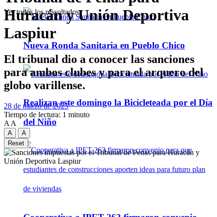
Huracán y Unión Deportiva
Ver todos los ressultados
Laspiur
Nueva Ronda Sanitaria en Pueblo Chico
El tribunal dio a conocer las sanciones
para ambos clubes y para el arquero del
globo varillense.
Realizan este domingo la Bicicleteada por el Día
28 de marzo de 2025
Tiempo de lectura: 1 minuto
del Niño
A
A
A
A
Reset