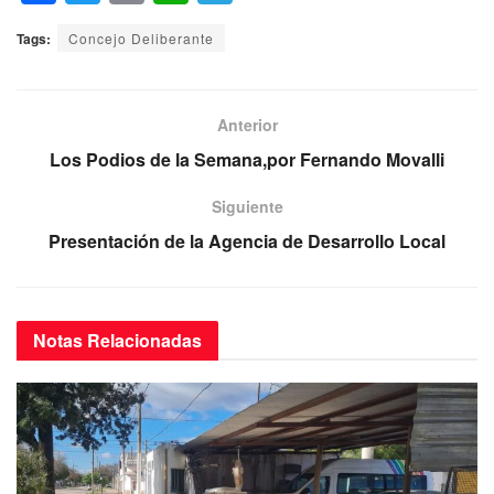
a
wi
m
h
el
Tags:
Concejo Deliberante
c
tt
ail
at
e
e
er
s
gr
b
A
a
Anterior
o
p
m
Los Podios de la Semana,por Fernando Movalli
o
p
Siguiente
k
Presentación de la Agencia de Desarrollo Local
Notas
Relacionadas