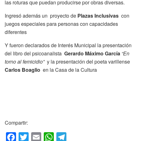
las roturas que puedan producirse por obras diversas.
Ingresó además un proyecto de
Plazas Inclusivas
con
juegos especiales para personas con capacidades
diferentes
Y fueron declarados de Interés Municipal la presentación
del libro del psicoanalista
Gerardo Máximo García
“En
torno al femicidio”
y la presentación del poeta varillense
Carlos Boaglio
en la Casa de la Cultura
Compartir:
F
T
E
W
T