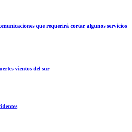
omunicaciones que requerirá cortar algunos servicios
ertes vientos del sur
cidentes