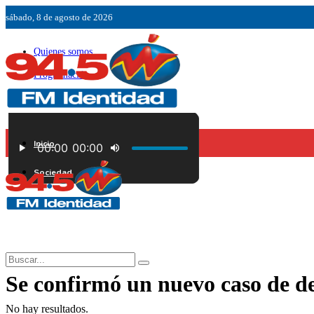
sábado, 8 de agosto de 2026
Quienes somos
Programación
Ubicación
Servicios
Inicio
Contáctenos
Sociedad
Se confirmó un nuevo caso de d
No hay resultados.