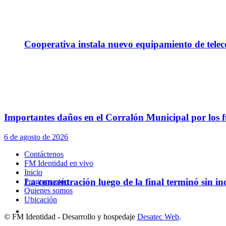
Cooperativa instala nuevo equipamiento de telec
Importantes daños en el Corralón Municipal por los fu
6 de agosto de 2026
Contáctenos
FM Identidad en vivo
Inicio
La concentración luego de la final terminó sin in
Programación
Quienes somos
Ubicación
Policiales
© FM Identidad - Desarrollo y hospedaje
Desatec Web
.