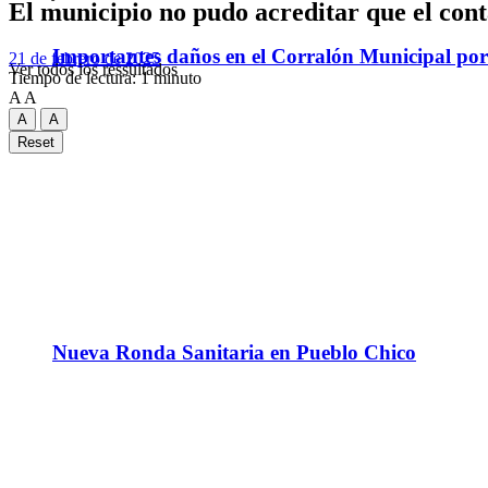
El municipio no pudo acreditar que el cont
Importantes daños en el Corralón Municipal por l
21 de febrero de 2025
Ver todos los ressultados
Tiempo de lectura: 1 minuto
A
A
A
A
Reset
Nueva Ronda Sanitaria en Pueblo Chico