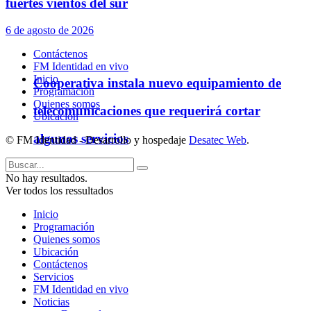
fuertes vientos del sur
6 de agosto de 2026
Contáctenos
FM Identidad en vivo
Inicio
Cooperativa instala nuevo equipamiento de
Programación
Quienes somos
telecomunicaciones que requerirá cortar
Ubicación
algunos servicios
© FM Identidad - Desarrollo y hospedaje
Desatec Web
.
No hay resultados.
Ver todos los ressultados
Inicio
Programación
Quienes somos
Ubicación
Contáctenos
Servicios
FM Identidad en vivo
Noticias