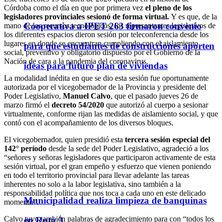
Córdoba como el día en que por primera vez
el pleno de los
legisladores provinciales sesionó de forma virtual.
Y es que, de la
Cooperativa a IPET 263 firmaron convenio
mano de los recursos tecnológicos, los representantes legislativos de
los diferentes espacios dieron sesión por teleconferencia desde los
lugares en donde se encuentran cumpliendo con el aislamiento
para que estudiantes de construcciones aporten
social, preventivo y obligatorio dispuesto por el Gobierno de la
Nación de cara a la pandemia del coronavirus.
ideas para futuro plan de viviendas
La modalidad inédita en que se dio esta sesión fue oportunamente
autorizada por el vicegobernador de la Provincia y presidente del
Poder Legislativo,
Manuel Calvo
, que el pasado jueves 26 de
marzo firmó el
decreto 54/2020
que autorizó al cuerpo a sesionar
virtualmente, conforme rijan las medidas de aislamiento social, y que
contó con el acompañamiento de los diversos bloques.
El vicegobernador, quien presidió esta
tercera sesión especial del
142° período
desde la sede del Poder Legislativo, agradeció a los
“señores y señoras legisladores que participaron activamente de esta
sesión virtual, por el gran empeño y esfuerzo que vienen poniendo
en todo el territorio provincial para llevar adelante las tareas
inherentes no solo a la labor legislativa, sino también a la
responsabilidad política que nos toca a cada uno en este delicado
Municipalidad realiza limpieza de banquinas
momento”.
Calvo tuvo también palabras de agradecimiento para con “todos los
en Ruta 3