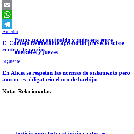
Twitter
Email
WhatsApp
Anterior
Telegram
Pauny paga aguinaldo y quincena entre
El Concejo Deliberante aprobó un proyecto sobre
control de precios
miércoles y jueves
Siguiente
En Alicia se respetan las normas de aislamiento pero
aún no es obligatorio el uso de barbijos
Notas
Relacionadas
Justicia puso fecha al juicio contra ex