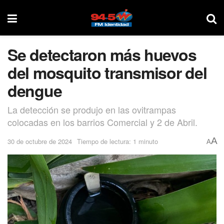
Se detectaron más huevos
del mosquito transmisor del
dengue
La detección se produjo en las ovitrampas
colocadas en los barrios Comercial y 2 de Abril.
A
30 de octubre de 2024
Tiempo de lectura: 1 minuto
A