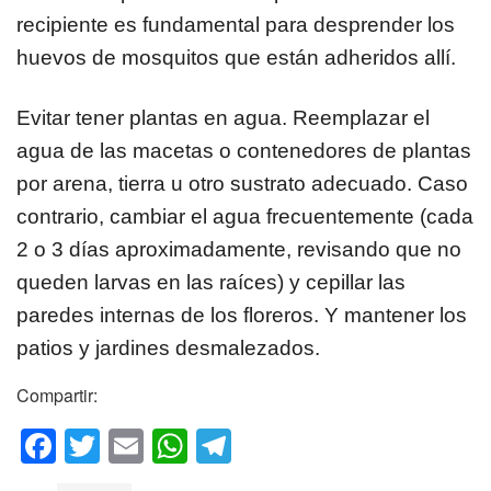
recipiente es fundamental para desprender los
huevos de mosquitos que están adheridos allí.
Evitar tener plantas en agua. Reemplazar el
agua de las macetas o contenedores de plantas
por arena, tierra u otro sustrato adecuado. Caso
contrario, cambiar el agua frecuentemente (cada
2 o 3 días aproximadamente, revisando que no
queden larvas en las raíces) y cepillar las
paredes internas de los floreros. Y mantener los
patios y jardines desmalezados.
Compartir:
F
T
E
W
T
a
wi
m
h
el