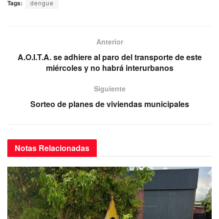
Tags:
dengue
c
tt
ail
at
e
e
er
s
gr
b
A
a
Anterior
o
p
m
A.O.I.T.A. se adhiere al paro del transporte de este
miércoles y no habrá interurbanos
o
p
k
Siguiente
Sorteo de planes de viviendas municipales
Notas
Relacionadas