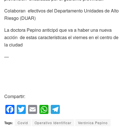
Colaboran efectivos del Departamento Unidades de Alto
Riesgo (DUAR)
La doctora Pepino anticipó que va a haber una nueva
acción de estas características el viernes en el centro de
la ciudad
—
Compartir:
F
T
E
W
T
a
wi
m
h
el
Tags:
Covid
Operativo Identificar
Verónica Pepino