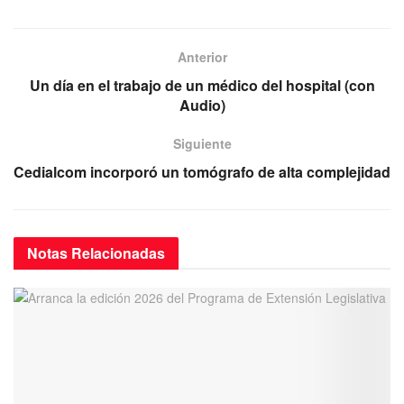
c
tt
ail
at
e
e
er
s
gr
b
A
a
Anterior
o
p
m
Un día en el trabajo de un médico del hospital (con
Audio)
o
p
k
Siguiente
Cedialcom incorporó un tomógrafo de alta complejidad
Notas
Relacionadas