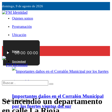
domingo, 9 de agosto de 2026
Quienes somos
Programación
Ubicación
Servicios
Inicio
Contáctenos
Sociedad
Importantes daños en el Corralón Municipal
Se incendió un departamento
No hay resultados.
por los fuertes vientos del sur
en calle La Rioja