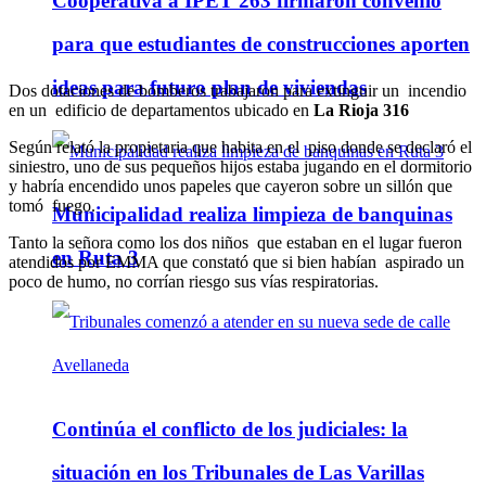
Cooperativa a IPET 263 firmaron convenio
para que estudiantes de construcciones aporten
ideas para futuro plan de viviendas
Dos dotaciones de bomberos trabajaron para extinguir un incendio
en un edificio de departamentos ubicado en
La Rioja 316
Según relató la propietaria que habita en el piso donde se declaró el
siniestro, uno de sus pequeños hijos estaba jugando en el dormitorio
y habría encendido unos papeles que cayeron sobre un sillón que
tomó fuego.
Municipalidad realiza limpieza de banquinas
Tanto la señora como los dos niños que estaban en el lugar fueron
en Ruta 3
atendidos por EMMA que constató que si bien habían aspirado un
poco de humo, no corrían riesgo sus vías respiratorias.
Continúa el conflicto de los judiciales: la
situación en los Tribunales de Las Varillas