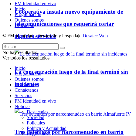
FM Identidad en vivo
Inicio
Cooperativa instala nuevo equipamiento de
Programación
Quienes somos
telecomunicaciones que requerirá cortar
Ubicación
algunos servicios
© FM Identidad - Desarrollo y hospedaje
Desatec Web
.
No hay resultados.
Ver todos los ressultados
Inicio
La concentración luego de la final terminó sin
Programación
Quienes somos
incidentes
Ubicación
Contáctenos
Servicios
FM Identidad en vivo
Policiales
Noticias
Destacadas
Sociedad
Policiales
Política y Actualidad
Tres detenidos por narcomenudeo en barrio
Regionales