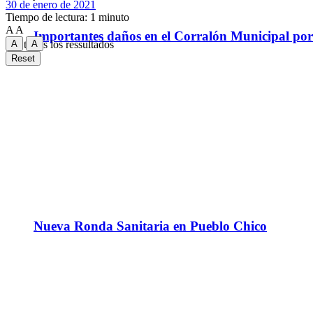
30 de enero de 2021
Tiempo de lectura: 1 minuto
A
A
Importantes daños en el Corralón Municipal por l
A
A
Ver todos los ressultados
Reset
Nueva Ronda Sanitaria en Pueblo Chico