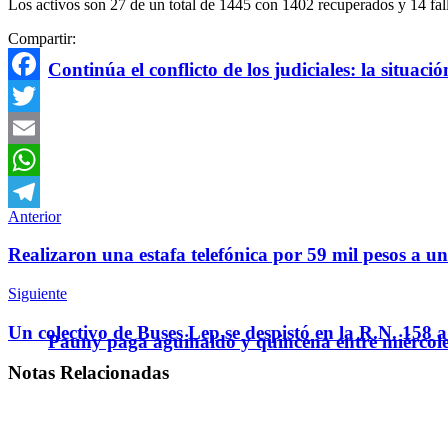
Los activos son 27 de un total de 1445 con 1402 recuperados y 14 fall
Compartir:
Continúa el conflicto de los judiciales: la situaci
Facebook
Twitter
Email
WhatsApp
Anterior
Telegram
Realizaron una estafa telefónica por 59 mil pesos a un
Siguiente
Un colectivo de Buses Lep se despistó en la R.N. 158 a
Pauny paga aguinaldo y quincena entre miércole
Notas
Relacionadas