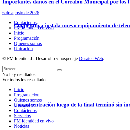
Importantes daños en el Corralón Municipal por los fu
6 de agosto de 2026
Contáctenos
Cooperativa instala nuevo equipamiento de telec
FM Identidad en vivo
Inicio
Programación
Quienes somos
Ubicación
© FM Identidad - Desarrollo y hospedaje
Desatec Web
.
No hay resultados.
Ver todos los ressultados
Inicio
Programación
Quienes somos
La concentración luego de la final terminó sin in
Ubicación
Contáctenos
Servicios
FM Identidad en vivo
Policiales
Noticias