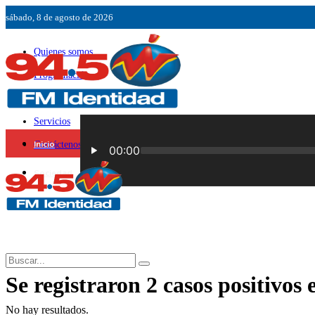
sábado, 8 de agosto de 2026
Quienes somos
Programación
Ubicación
Servicios
Inicio
Contáctenos
Sociedad
Se registraron 2 casos positivos 
No hay resultados.