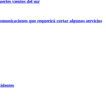
ertes vientos del sur
omunicaciones que requerirá cortar algunos servicios
cidentes