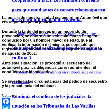
Cooperativa a IPET 263 firmaron convenio
para que estudiantes de construcciones aporten
La policía de nuestra ciudad secuestró un Automóvil que
ideas para futuro plan de viviendas
era requerido por la justicia.
Durante la tarde del jueves en un recorrido de
prevención, se controló un vehículo marca Peugeot,
conducido por un hombre mayor de edad, que al
verificar la información del mismo, se constató que
Municipalidad realiza limpieza de banquinas
registraba un pedido de secuestro vigente desde el 30
de agosto de 2001.
en Ruta 3
Ante esta situación, se procedió al secuestro del
automóvil para las diligencias correspondientes. El
conductor fue identificado.
Se investigan las circunstancias del pedido de secuestro
y la procedencia del vehículo.
Compartir:
Continúa el conflicto de los judiciales: la
situación en los Tribunales de Las Varillas