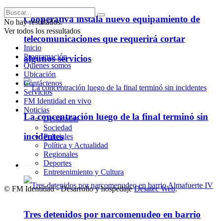
Cooperativa instala nuevo equipamiento de
No hay resultados.
Ver todos los ressultados
telecomunicaciones que requerirá cortar
Inicio
Programación
algunos servicios
Quienes somos
Ubicación
Contáctenos
Servicios
FM Identidad en vivo
Noticias
La concentración luego de la final terminó sin
Destacadas
Sociedad
incidentes
Policiales
Política y Actualidad
Regionales
Deportes
Policiales
Entretenimiento y Cultura
© FM Identidad - Desarrollo y hospedaje
Desatec Web
.
Tres detenidos por narcomenudeo en barrio