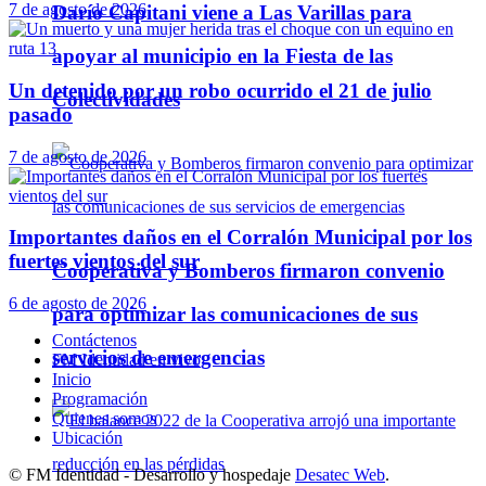
7 de agosto de 2026
Darío Capitani viene a Las Varillas para
apoyar al municipio en la Fiesta de las
Un detenido por un robo ocurrido el 21 de julio
Colectividades
pasado
7 de agosto de 2026
Importantes daños en el Corralón Municipal por los
fuertes vientos del sur
Cooperativa y Bomberos firmaron convenio
6 de agosto de 2026
para optimizar las comunicaciones de sus
Contáctenos
servicios de emergencias
FM Identidad en vivo
Inicio
Programación
Quienes somos
Ubicación
© FM Identidad - Desarrollo y hospedaje
Desatec Web
.