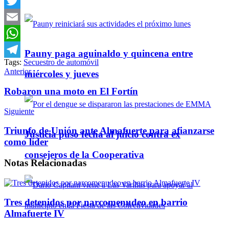
Facebook
Twitter
Email
WhatsApp
Pauny paga aguinaldo y quincena entre
Tags:
Secuestro de automóvil
Telegram
Anterior
miércoles y jueves
Robaron una moto en El Fortín
Siguiente
Triunfo de Unión ante Almafuerte para afianzarse
Justicia puso fecha al juicio contra ex
como líder
consejeros de la Cooperativa
Notas
Relacionadas
Tres detenidos por narcomenudeo en barrio
Almafuerte IV