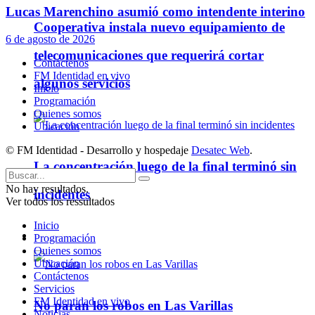
Lucas Marenchino asumió como intendente interino
Cooperativa instala nuevo equipamiento de
6 de agosto de 2026
telecomunicaciones que requerirá cortar
Contáctenos
FM Identidad en vivo
algunos servicios
Inicio
Programación
Quienes somos
Ubicación
© FM Identidad - Desarrollo y hospedaje
Desatec Web
.
La concentración luego de la final terminó sin
No hay resultados.
incidentes
Ver todos los ressultados
Inicio
Policiales
Programación
Quienes somos
Ubicación
Contáctenos
Servicios
FM Identidad en vivo
No paran los robos en Las Varillas
Noticias