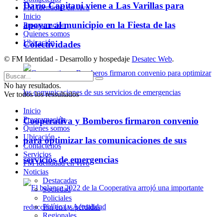
Darío Capitani viene a Las Varillas para
FM Identidad en vivo
Inicio
apoyar al municipio en la Fiesta de las
Programación
Quienes somos
Ubicación
Colectividades
© FM Identidad - Desarrollo y hospedaje
Desatec Web
.
No hay resultados.
Ver todos los ressultados
Inicio
Programación
Cooperativa y Bomberos firmaron convenio
Quienes somos
Ubicación
para optimizar las comunicaciones de sus
Contáctenos
Servicios
servicios de emergencias
FM Identidad en vivo
Noticias
Destacadas
Sociedad
Policiales
Política y Actualidad
Regionales