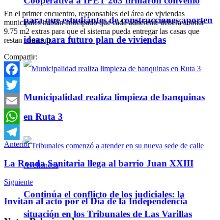
Cooperativa a IPET 263 firmaron convenio
En el primer encuentro, responsables del área de viviendas
para que estudiantes de construcciones aporten
municipales habían anticipado que cada adherente deberá abonar
9.75 m2 extras para que el sistema pueda entregar las casas que
ideas para futuro plan de viviendas
restan construir.
Compartir:
Facebook
Municipalidad realiza limpieza de banquinas
Twitter
en Ruta 3
Email
WhatsApp
Anterior
Telegram
La Ronda Sanitaria llega al barrio Juan XXIII
Siguiente
Continúa el conflicto de los judiciales: la
Invitan al acto por el Día de la Independencia
situación en los Tribunales de Las Varillas