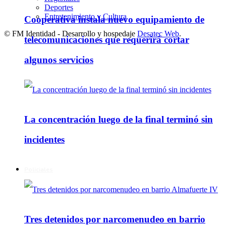
Deportes
Entretenimiento y Cultura
Cooperativa instala nuevo equipamiento de
© FM Identidad - Desarrollo y hospedaje
Desatec Web
.
telecomunicaciones que requerirá cortar
algunos servicios
La concentración luego de la final terminó sin
incidentes
Policiales
Tres detenidos por narcomenudeo en barrio