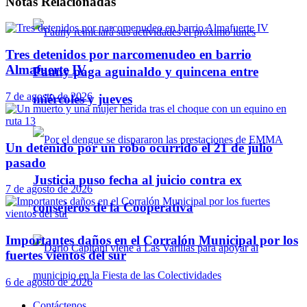
Notas
Relacionadas
Tres detenidos por narcomenudeo en barrio
Almafuerte IV
Pauny paga aguinaldo y quincena entre
7 de agosto de 2026
miércoles y jueves
Un detenido por un robo ocurrido el 21 de julio
pasado
Justicia puso fecha al juicio contra ex
7 de agosto de 2026
consejeros de la Cooperativa
Importantes daños en el Corralón Municipal por los
fuertes vientos del sur
6 de agosto de 2026
Contáctenos