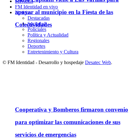
Servicios
FM Identidad en vivo
apoyar al municipio en la Fiesta de las
Noticias
Destacadas
Sociedad
Colectividades
Policiales
Política y Actualidad
Regionales
Deportes
Entretenimiento y Cultura
© FM Identidad - Desarrollo y hospedaje
Desatec Web
.
Cooperativa y Bomberos firmaron convenio
para optimizar las comunicaciones de sus
servicios de emergencias