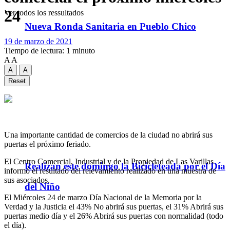
24
Ver todos los ressultados
Nueva Ronda Sanitaria en Pueblo Chico
19 de marzo de 2021
Tiempo de lectura: 1 minuto
A
A
A
A
Reset
Una importante cantidad de comercios de la ciudad no abrirá sus
puertas el próximo feriado.
El Centro Comercial, Industrial y de la Propiedad de Las Varillas
Realizan este domingo la Bicicleteada por el Día
informó el resultado del relevamiento realizado en una muestra de
sus asociados.
del Niño
El Miércoles 24 de marzo Día Nacional de la Memoria por la
Verdad y la Justicia el 43% No abrirá sus puertas, el 31% Abrirá sus
puertas medio día y el 26% Abrirá sus puertas con normalidad (todo
el día).