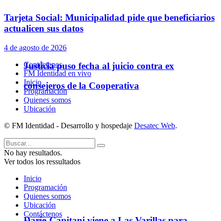
Tarjeta Social: Municipalidad pide que beneficiarios
actualicen sus datos
4 de agosto de 2026
Contáctenos
Justicia puso fecha al juicio contra ex
FM Identidad en vivo
Inicio
consejeros de la Cooperativa
Programación
Quienes somos
Ubicación
© FM Identidad - Desarrollo y hospedaje
Desatec Web
.
No hay resultados.
Ver todos los ressultados
Inicio
Programación
Quienes somos
Ubicación
Contáctenos
Darío Capitani viene a Las Varillas para