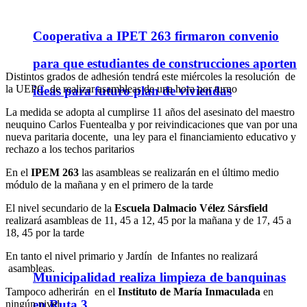
Cooperativa a IPET 263 firmaron convenio
para que estudiantes de construcciones aporten
Distintos grados de adhesión tendrá este miércoles la resolución de
la UEPC de realizar asambleas de una hora por turno
ideas para futuro plan de viviendas
La medida se adopta al cumplirse 11 años del asesinato del maestro
neuquino Carlos Fuentealba y por reivindicaciones que van por una
nueva paritaria docente, una ley para el financiamiento educativo y
rechazo a los techos paritarios
En el
IPEM 263
las asambleas se realizarán en el último medio
módulo de la mañana y en el primero de la tarde
El nivel secundario de la
Escuela Dalmacio Vélez Sársfield
realizará asambleas de 11, 45 a 12, 45 por la mañana y de 17, 45 a
18, 45 por la tarde
En tanto el nivel primario y Jardín de Infantes no realizará
asambleas.
Municipalidad realiza limpieza de banquinas
Tampoco adherirán en el
Instituto de María Inmaculada
en
en Ruta 3
ningún nivel