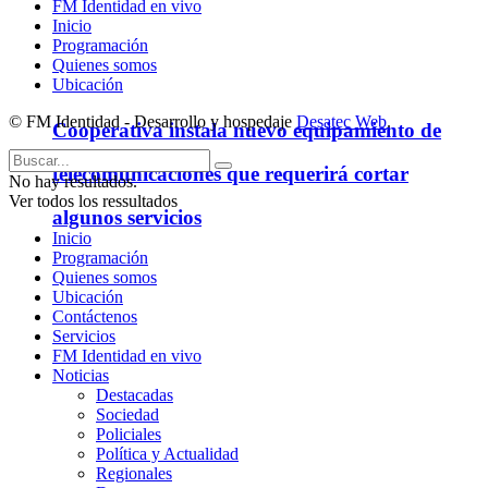
FM Identidad en vivo
Inicio
Programación
Quienes somos
Ubicación
© FM Identidad - Desarrollo y hospedaje
Desatec Web
.
Cooperativa instala nuevo equipamiento de
telecomunicaciones que requerirá cortar
No hay resultados.
Ver todos los ressultados
algunos servicios
Inicio
Programación
Quienes somos
Ubicación
Contáctenos
Servicios
FM Identidad en vivo
Noticias
Destacadas
Sociedad
Policiales
Política y Actualidad
Regionales