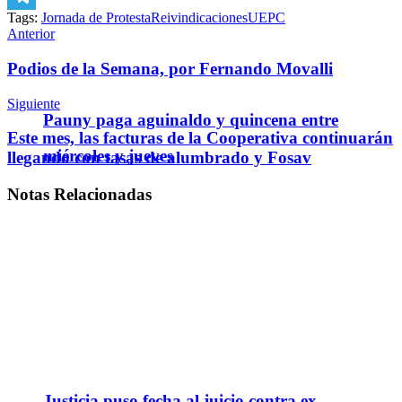
Tags:
Jornada de Protesta
Reivindicaciones
UEPC
Telegram
Anterior
Podios de la Semana, por Fernando Movalli
Siguiente
Pauny paga aguinaldo y quincena entre
Este mes, las facturas de la Cooperativa continuarán
miércoles y jueves
llegando con tasas de alumbrado y Fosav
Notas
Relacionadas
Justicia puso fecha al juicio contra ex