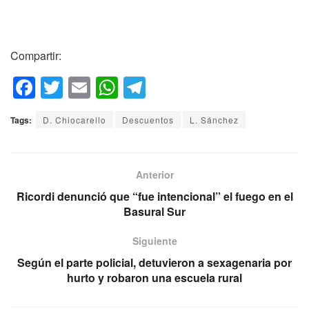
Compartir:
F
T
E
W
T
a
wi
m
h
el
Tags:
D. Chiocarello
Descuentos
L. Sánchez
c
tt
ail
at
e
e
er
s
gr
b
A
a
Anterior
o
p
m
Ricordi denunció que “fue intencional” el fuego en el
Basural Sur
o
p
k
Siguiente
Según el parte policial, detuvieron a sexagenaria por
hurto y robaron una escuela rural