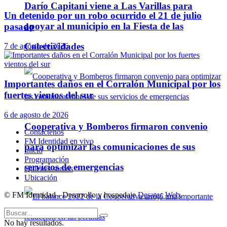
Darío Capitani viene a Las Varillas para
Un detenido por un robo ocurrido el 21 de julio
apoyar al municipio en la Fiesta de las
pasado
Colectividades
7 de agosto de 2026
Importantes daños en el Corralón Municipal por los
fuertes vientos del sur
6 de agosto de 2026
Cooperativa y Bomberos firmaron convenio
Contáctenos
FM Identidad en vivo
para optimizar las comunicaciones de sus
Inicio
Programación
servicios de emergencias
Quienes somos
Ubicación
© FM Identidad - Desarrollo y hospedaje
Desatec Web
.
No hay resultados.