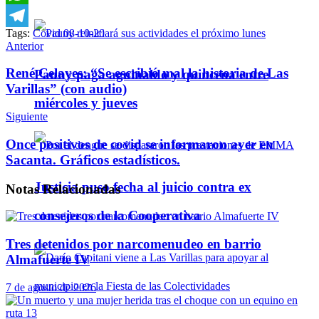
WhatsApp
Tags:
Covid 08-10-20
Telegram
Anterior
René Celayes: “Se escribió mal la historia de Las
Pauny paga aguinaldo y quincena entre
Varillas” (con audio)
miércoles y jueves
Siguiente
Once positivos de covid se informaron ayer en
Sacanta. Gráficos estadísticos.
Justicia puso fecha al juicio contra ex
Notas
Relacionadas
consejeros de la Cooperativa
Tres detenidos por narcomenudeo en barrio
Almafuerte IV
7 de agosto de 2026