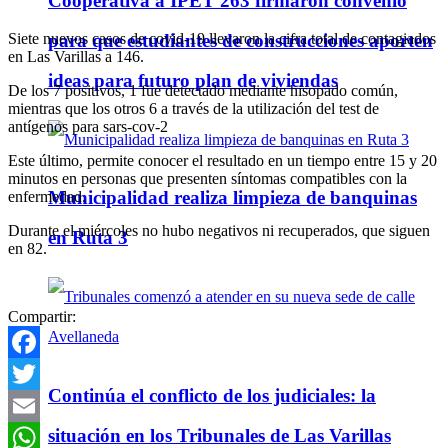
Cooperativa a IPET 263 firmaron convenio
Siete nuevos casos de covid-19 llevaron la cifra total de contagiados
para que estudiantes de construcciones aporten
en Las Varillas a 146.
ideas para futuro plan de viviendas
De los 7 positivos, 1 fue detectado mediante hisopado común,
mientras que los otros 6 a través de la utilización del test de
antígenos para sars-cov-2
Este último, permite conocer el resultado en un tiempo entre 15 y 20
minutos en personas que presenten síntomas compatibles con la
Municipalidad realiza limpieza de banquinas
enfermedad.
Durante el miércoles no hubo negativos ni recuperados, que siguen
en Ruta 3
en 82.
Compartir:
Facebook
Continúa el conflicto de los judiciales: la
Twitter
situación en los Tribunales de Las Varillas
Email