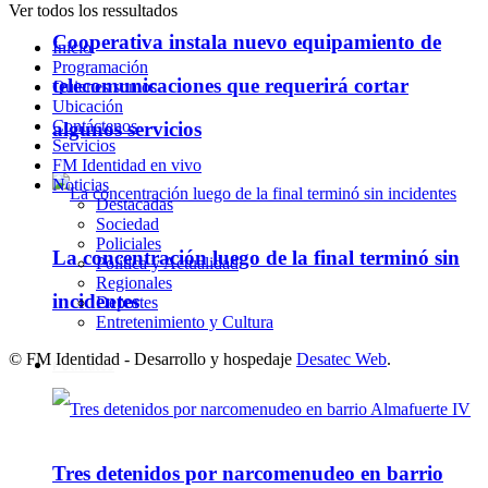
Ver todos los ressultados
Cooperativa instala nuevo equipamiento de
Inicio
Programación
telecomunicaciones que requerirá cortar
Quienes somos
Ubicación
Contáctenos
algunos servicios
Servicios
FM Identidad en vivo
Noticias
Destacadas
Sociedad
Policiales
La concentración luego de la final terminó sin
Política y Actualidad
Regionales
incidentes
Deportes
Entretenimiento y Cultura
© FM Identidad - Desarrollo y hospedaje
Desatec Web
.
Policiales
Tres detenidos por narcomenudeo en barrio