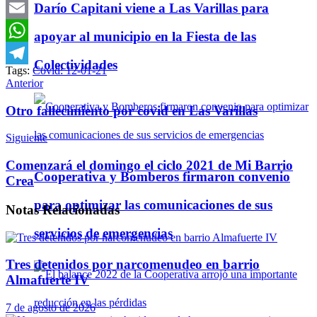
Darío Capitani viene a Las Varillas para
Twitter
Email
apoyar al municipio en la Fiesta de las
WhatsApp
Colectividades
Tags:
Covid: 12-01-21
Telegram
Anterior
Otro fallecimiento por covid en Las Varillas
Siguiente
Comenzará el domingo el ciclo 2021 de Mi Barrio
Cooperativa y Bomberos firmaron convenio
Crea
para optimizar las comunicaciones de sus
Notas
Relacionadas
servicios de emergencias
Tres detenidos por narcomenudeo en barrio
Almafuerte IV
7 de agosto de 2026