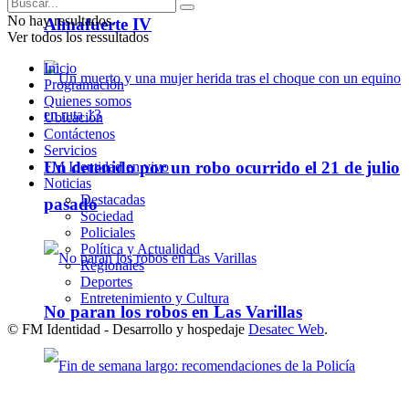
No hay resultados.
Almafuerte IV
Ver todos los ressultados
Inicio
Programación
Quienes somos
Ubicación
Contáctenos
Servicios
Un detenido por un robo ocurrido el 21 de julio
FM Identidad en vivo
Noticias
Destacadas
pasado
Sociedad
Policiales
Política y Actualidad
Regionales
Deportes
Entretenimiento y Cultura
No paran los robos en Las Varillas
© FM Identidad - Desarrollo y hospedaje
Desatec Web
.