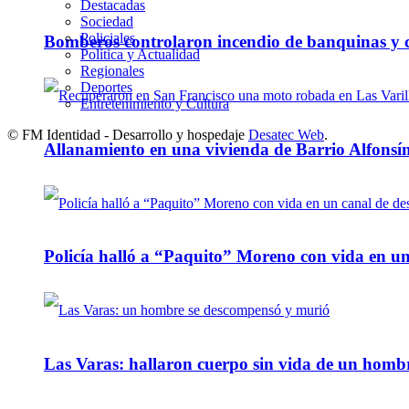
Destacadas
Sociedad
Policiales
Bomberos controlaron incendio de banquinas y c
Política y Actualidad
Regionales
Deportes
Entretenimiento y Cultura
© FM Identidad - Desarrollo y hospedaje
Desatec Web
.
Allanamiento en una vivienda de Barrio Alfonsín
Policía halló a “Paquito” Moreno con vida en u
Las Varas: hallaron cuerpo sin vida de un homb