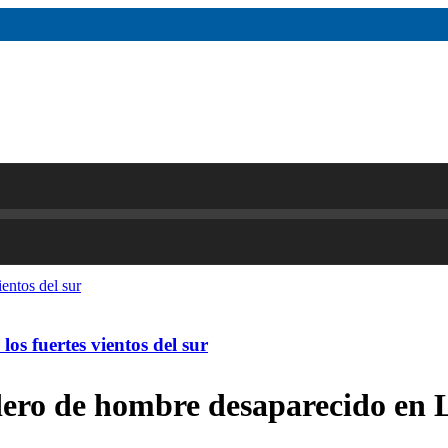
os fuertes vientos del sur
dero de hombre desaparecido en L