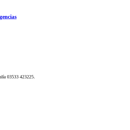
gencias
scalía 03533 423225.