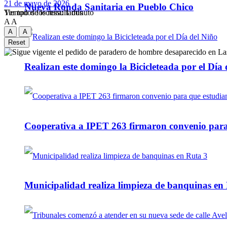
21 de mayo de 2026
Nueva Ronda Sanitaria en Pueblo Chico
Tiempo de lectura: 1 minuto
Ver todos los ressultados
A
A
A
A
Reset
Realizan este domingo la Bicicleteada por el Día 
Cooperativa a IPET 263 firmaron convenio para q
Municipalidad realiza limpieza de banquinas en