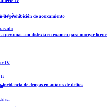
afuerte IV
en de prohibición de acercamiento
 pasado
a personas con dislexia en examen para otorgar licenc
te IV
a incidencia de drogas en autores de delitos
do