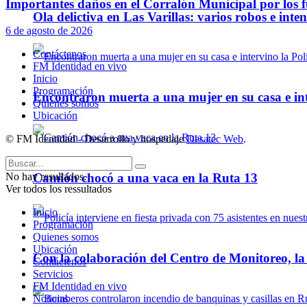
Importantes daños en el Corralón Municipal por los fu
Ola delictiva en Las Varillas: varios robos e inte
6 de agosto de 2026
Contáctenos
FM Identidad en vivo
Inicio
Programación
Encontraron muerta a una mujer en su casa e inte
Quienes somos
Ubicación
© FM Identidad - Desarrollo y hospedaje
Desatec Web
.
Camión chocó a una vaca en la Ruta 13
No hay resultados.
Ver todos los ressultados
Inicio
Programación
Quienes somos
Ubicación
Con la colaboración del Centro de Monitoreo, l
Contáctenos
Servicios
FM Identidad en vivo
Noticias