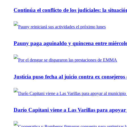
Continúa el conflicto de los judiciales: la situaci
Pauny paga aguinaldo y quincena entre miércole
Justicia puso fecha al juicio contra ex consejeros
Darío Capitani viene a Las Varillas para apoyar a