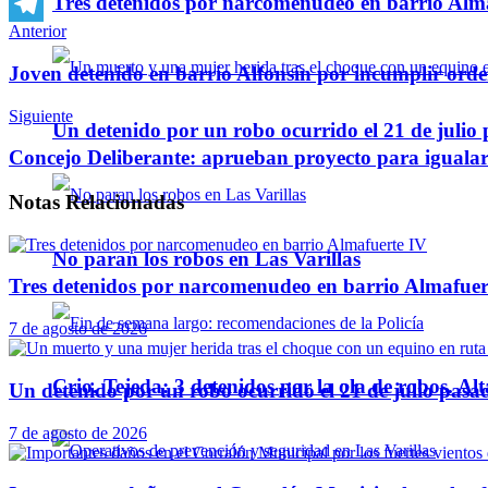
Tres detenidos por narcomenudeo en barrio Alm
WhatsApp
Anterior
Telegram
Joven detenido en barrio Alfonsín por incumplir ord
Siguiente
Un detenido por un robo ocurrido el 21 de julio
Concejo Deliberante: aprueban proyecto para igualar 
Notas
Relacionadas
No paran los robos en Las Varillas
Tres detenidos por narcomenudeo en barrio Almafuer
7 de agosto de 2026
Crio. Tejeda: 3 detenidos por la ola de robos. Alt
Un detenido por un robo ocurrido el 21 de julio pasa
7 de agosto de 2026