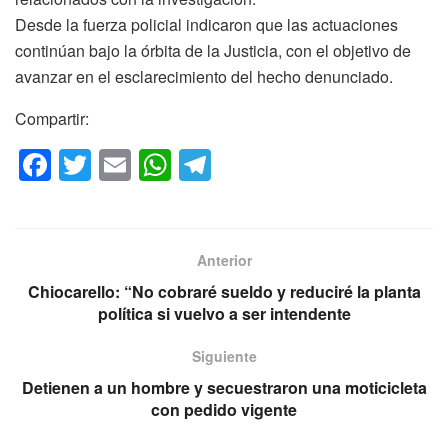
Desde la fuerza policial indicaron que las actuaciones
continúan bajo la órbita de la Justicia, con el objetivo de
avanzar en el esclarecimiento del hecho denunciado.
Compartir:
F
T
E
W
T
a
wi
m
h
el
c
tt
ail
at
e
e
er
s
gr
Anterior
b
A
a
Chiocarello: “No cobraré sueldo y reduciré la planta
o
p
m
política si vuelvo a ser intendente
o
p
Siguiente
k
Detienen a un hombre y secuestraron una moticicleta
con pedido vigente