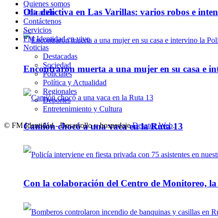
Quienes somos
Ola delictiva en Las Varillas: varios robos e inte
Ubicación
Contáctenos
Servicios
FM Identidad en vivo
Noticias
Destacadas
Sociedad
Encontraron muerta a una mujer en su casa e inte
Policiales
Política y Actualidad
Regionales
Deportes
Entretenimiento y Cultura
Camión chocó a una vaca en la Ruta 13
© FM Identidad - Desarrollo y hospedaje
Desatec Web
.
Con la colaboración del Centro de Monitoreo, l