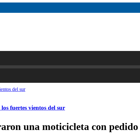
os fuertes vientos del sur
aron una moticicleta con pedido