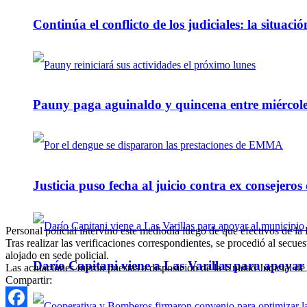
Continúa el conflicto de los judiciales: la situaci
Pauny paga aguinaldo y quincena entre miércole
Justicia puso fecha al juicio contra ex consejeros
Personal policial intervino este mediodía luego de que efectivos de l
Tras realizar las verificaciones correspondientes, se procedió al secue
alojado en sede policial.
Darío Capitani viene a Las Varillas para apoyar a
Las actuaciones fueron puestas a disposición de la Unidad Judicial de 
Compartir: