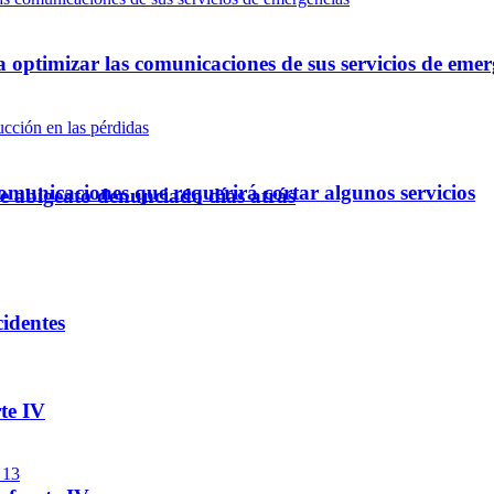
optimizar las comunicaciones de sus servicios de emer
omunicaciones que requerirá cortar algunos servicios
e abigeato denunciado días atrás
cidentes
te IV