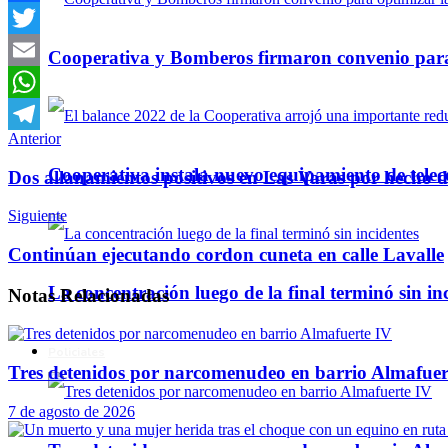
Facebook
Twitter
Cooperativa y Bomberos firmaron convenio para 
Email
WhatsApp
Anterior
Telegram
Cooperativa instala nuevo equipamiento de telec
Dos allanamientos positivos en Las Varas por hecho d
Siguiente
Continúan ejecutando cordon cuneta en calle Lavalle
La concentración luego de la final terminó sin in
Notas
Relacionadas
Policiales
Tres detenidos por narcomenudeo en barrio Almafuer
7 de agosto de 2026