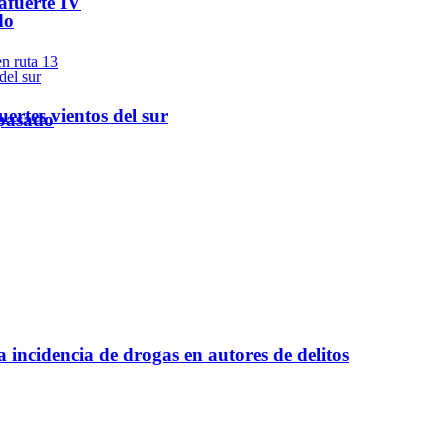
afuerte IV
do
ertes vientos del sur
 pasado
a incidencia de drogas en autores de delitos