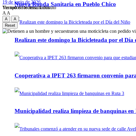
19 de junio de 2026
Nueva Ronda Sanitaria en Pueblo Chico
Tiempo de lectura: 1 minuto
Ver todos los ressultados
A
A
A
A
Reset
Realizan este domingo la Bicicleteada por el Día 
Cooperativa a IPET 263 firmaron convenio para q
Municipalidad realiza limpieza de banquinas en