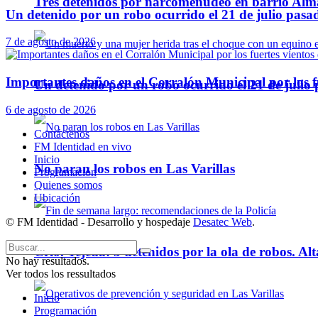
Tres detenidos por narcomenudeo en barrio Alm
Un detenido por un robo ocurrido el 21 de julio pasa
7 de agosto de 2026
Importantes daños en el Corralón Municipal por los fu
Un detenido por un robo ocurrido el 21 de julio
6 de agosto de 2026
Contáctenos
FM Identidad en vivo
Inicio
No paran los robos en Las Varillas
Programación
Quienes somos
Ubicación
© FM Identidad - Desarrollo y hospedaje
Desatec Web
.
Crio. Tejeda: 3 detenidos por la ola de robos. Alt
No hay resultados.
Ver todos los ressultados
Inicio
Programación