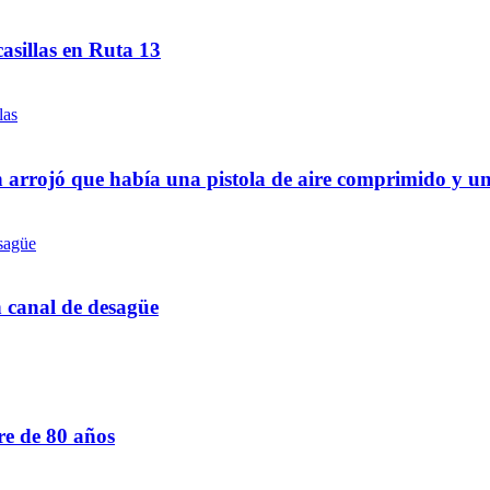
asillas en Ruta 13
 arrojó que había una pistola de aire comprimido y u
n canal de desagüe
re de 80 años