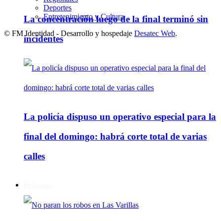
Deportes
Entretenimiento y Cultura
La concentración luego de la final terminó sin
© FM Identidad - Desarrollo y hospedaje
Desatec Web
.
incidentes
La policía dispuso un operativo especial para la
final del domingo: habrá corte total de varias
calles
Policiales