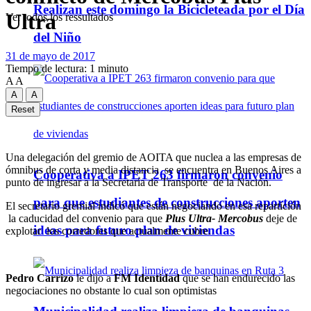
Realizan este domingo la Bicicleteada por el Día
Ultra
Ver todos los ressultados
del Niño
31 de mayo de 2017
Tiempo de lectura: 1 minuto
A
A
A
A
Reset
Una delegación del gremio de AOITA que nuclea a las empresas de
ómnibus de corta y media distancia se encuentra en Buenos Aires a
Cooperativa a IPET 263 firmaron convenio
punto de ingresar a la Secretaría de Transporte de la Nación.
para que estudiantes de construcciones aporten
El secretario gremial indicó que están negociando en esa repartición
la caducidad del convenio para que
Plus Ultra- Mercobus
deje de
ideas para futuro plan de viviendas
explotar los corredores que actualmente cubre.
Pedro Carrizo
le dijo a
FM Identidad
que se han endurecido las
negociaciones no obstante lo cual son optimistas