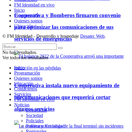
FM Identidad en vivo
Inicio
Cooperativa y Bomberos firmaron convenio
Programación
Quienes somos
Ubicación
para optimizar las comunicaciones de sus
© FM Identidad - Desarrollo y hospedaje
Desatec Web
.
servicios de emergencias
No hay resultados.
Ver todos los ressultados
Inicio
Programación
Quienes somos
Ubicación
Cooperativa instala nuevo equipamiento de
Contáctenos
Servicios
telecomunicaciones que requerirá cortar
FM Identidad en vivo
Noticias
algunos servicios
Destacadas
Sociedad
Policiales
Política y Actualidad
Regionales