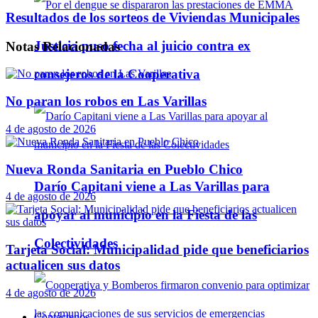
Resultados de los sorteos de Viviendas Municipales
Justicia puso fecha al juicio contra ex
Notas
Relacionadas
consejeros de la Cooperativa
No paran los robos en Las Varillas
4 de agosto de 2026
Nueva Ronda Sanitaria en Pueblo Chico
Darío Capitani viene a Las Varillas para
4 de agosto de 2026
apoyar al municipio en la Fiesta de las
Colectividades
Tarjeta Social: Municipalidad pide que beneficiarios
actualicen sus datos
4 de agosto de 2026
Contáctenos