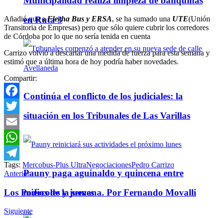
Municipalidad realiza limpieza de banquinas
Añadió que a
Flecha Bus y ERSA
, se ha sumado una
UTE
(Unión
en Ruta 3
Transitoria de Empresas) pero que sólo quiere cubrir los corredores
de Córdoba por lo que no sería tenida en cuenta
Carrizo volvió a descartar una medida de fuerza para esta semana y
estimó que a última hora de hoy podría haber novedades.
Compartir:
Continúa el conflicto de los judiciales: la
Facebook
situación en los Tribunales de Las Varillas
Twitter
Email
WhatsApp
Tags:
Mercobus-Plus Ultra
Negociaciones
Pedro Carrizo
Telegram
Pauny paga aguinaldo y quincena entre
Anterior
Los Podios de la semana. Por Fernando Movalli
miércoles y jueves
Siguiente