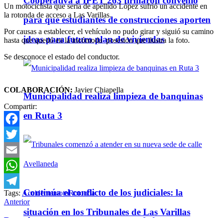
Cooperativa a IPET 263 firmaron convenio
Un motociclista que sería de apellido López sufrió un accidente en
la rotonda de acceso a Las Varillas.
para que estudiantes de construcciones aporten
Por causas a establecer, el vehículo no pudo girar y siguió su camino
ideas para futuro plan de viviendas
hasta que quedó en la incómoda posesión que ilustra la foto.
Se desconoce el estado del conductor.
COLABORACIÓN:
Javier Chiapella
Municipalidad realiza limpieza de banquinas
Compartir:
en Ruta 3
Facebook
Twitter
Email
WhatsApp
Continúa el conflicto de los judiciales: la
Tags:
Accidente
moto
Rotonda
Telegram
Anterior
situación en los Tribunales de Las Varillas