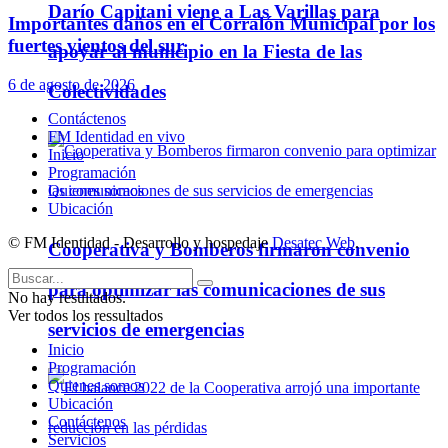
Darío Capitani viene a Las Varillas para
Importantes daños en el Corralón Municipal por los
fuertes vientos del sur
apoyar al municipio en la Fiesta de las
6 de agosto de 2026
Colectividades
Contáctenos
FM Identidad en vivo
Inicio
Programación
Quienes somos
Ubicación
© FM Identidad - Desarrollo y hospedaje
Desatec Web
.
Cooperativa y Bomberos firmaron convenio
para optimizar las comunicaciones de sus
No hay resultados.
Ver todos los ressultados
servicios de emergencias
Inicio
Programación
Quienes somos
Ubicación
Contáctenos
Servicios