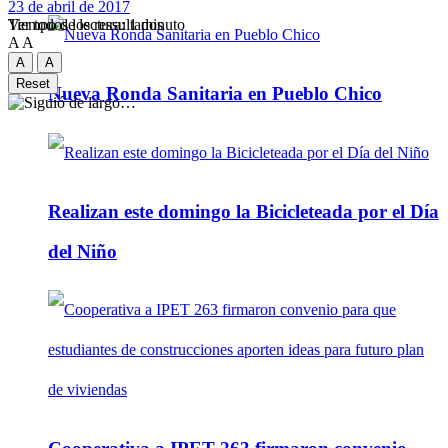
23 de abril de 2017
Tiempo de lectura: 1 minuto
Ver todos los ressultados
A
A
A
A
Reset
Nueva Ronda Sanitaria en Pueblo Chico
Realizan este domingo la Bicicleteada por el Día
del Niño