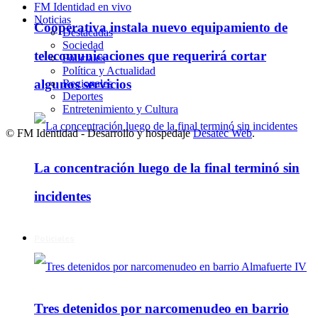
FM Identidad en vivo
Noticias
Cooperativa instala nuevo equipamiento de
Destacadas
Sociedad
telecomunicaciones que requerirá cortar
Policiales
Política y Actualidad
algunos servicios
Regionales
Deportes
Entretenimiento y Cultura
© FM Identidad - Desarrollo y hospedaje
Desatec Web
.
La concentración luego de la final terminó sin
incidentes
Policiales
Tres detenidos por narcomenudeo en barrio