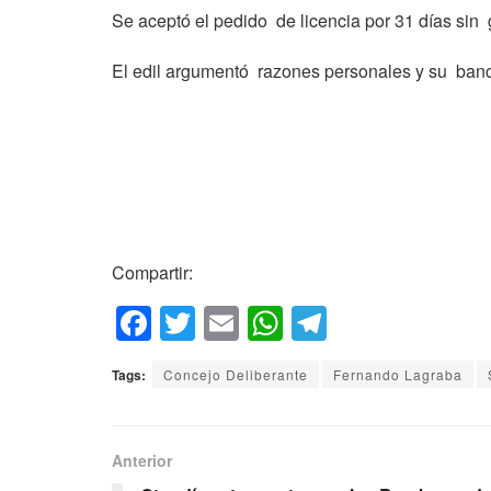
Se aceptó el pedido de licencia por 31 días sin g
El edil argumentó razones personales y su ban
Compartir:
F
T
E
W
T
a
wi
m
h
el
Tags:
Concejo Deliberante
Fernando Lagraba
c
tt
ail
at
e
e
er
s
gr
b
A
a
Anterior