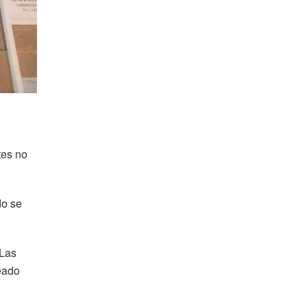
tes no
do se
“Las
reado