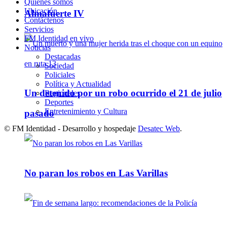
Quienes somos
Ubicación
Almafuerte IV
Contáctenos
Servicios
FM Identidad en vivo
Noticias
Destacadas
Sociedad
Policiales
Política y Actualidad
Un detenido por un robo ocurrido el 21 de julio
Regionales
Deportes
Entretenimiento y Cultura
pasado
© FM Identidad - Desarrollo y hospedaje
Desatec Web
.
No paran los robos en Las Varillas