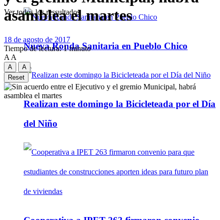
asamblea el martes
Ver todos los ressultados
18 de agosto de 2017
Nueva Ronda Sanitaria en Pueblo Chico
Tiempo de lectura: 1 minuto
A
A
A
A
Reset
Realizan este domingo la Bicicleteada por el Día
del Niño