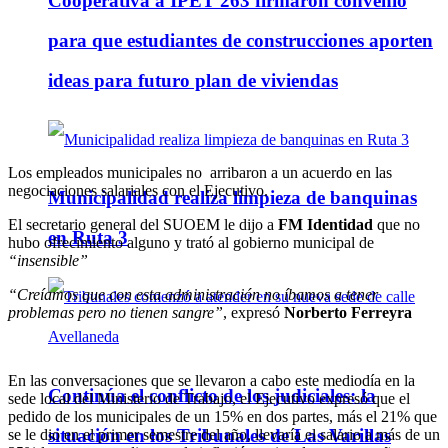
Cooperativa a IPET 263 firmaron convenio
para que estudiantes de construcciones aporten
ideas para futuro plan de viviendas
Los empleados municipales no arribaron a un acuerdo en las
negociaciones salariales con el Ejecutivo.
Municipalidad realiza limpieza de banquinas
El secretario general del SUOEM le dijo a
FM Identidad
que no
en Ruta 3
hubo ofrecimiento alguno y trató al gobierno municipal de
“insensible”
“Creíamos que con esta administración no íbamos a tener
problemas pero no tienen sangre”
, expresó
Norberto Ferreyra
En las conversaciones que se llevaron a cabo este mediodía en la
Continúa el conflicto de los judiciales: la
sede local del Ministerio de Trabajo, el Ejecutivo expresó que el
pedido de los municipales de un 15% en dos partes, más el 21% que
situación en los Tribunales de Las Varillas
se le dio en el primer semestre del año, llevaría el salario a más de un