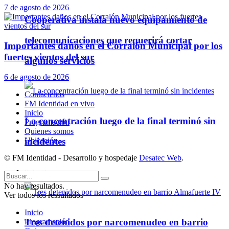
7 de agosto de 2026
Cooperativa instala nuevo equipamiento de
telecomunicaciones que requerirá cortar
Importantes daños en el Corralón Municipal por los
fuertes vientos del sur
algunos servicios
6 de agosto de 2026
Contáctenos
FM Identidad en vivo
Inicio
La concentración luego de la final terminó sin
Programación
Quienes somos
incidentes
Ubicación
© FM Identidad - Desarrollo y hospedaje
Desatec Web
.
Policiales
No hay resultados.
Ver todos los ressultados
Inicio
Tres detenidos por narcomenudeo en barrio
Programación