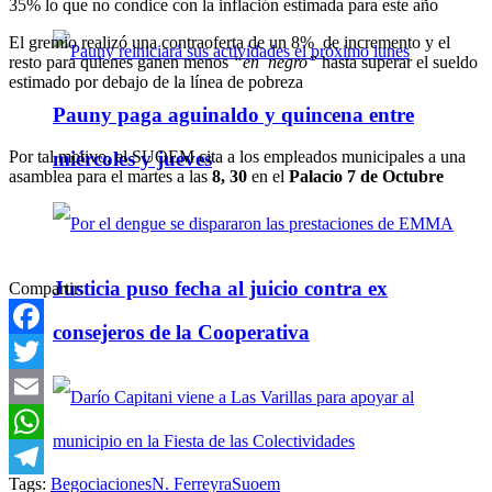
35% lo que no condice con la inflación estimada para este año
El gremio realizó una contraoferta de un 8% de incremento y el
resto para quienes ganen menos
“en negro”
hasta superar el sueldo
estimado por debajo de la línea de pobreza
Pauny paga aguinaldo y quincena entre
Por tal motivo, el SUOEM cita a los empleados municipales a una
miércoles y jueves
asamblea para el martes a las
8, 30
en el
Palacio 7 de Octubre
Justicia puso fecha al juicio contra ex
Compartir:
consejeros de la Cooperativa
Facebook
Twitter
Email
WhatsApp
Tags:
Begociaciones
N. Ferreyra
Suoem
Telegram